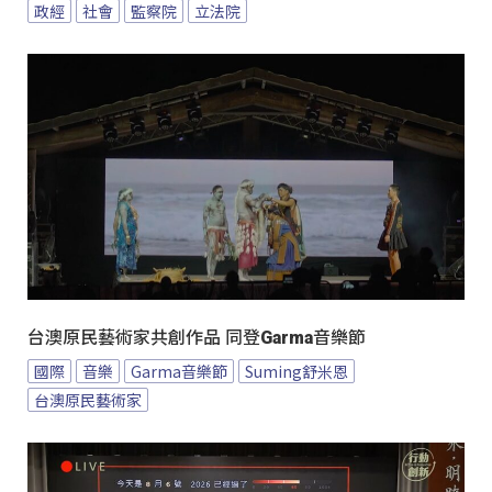
政經
社會
監察院
立法院
台澳原民藝術家共創作品 同登Garma音樂節
國際
音樂
Garma音樂節
Suming舒米恩
台澳原民藝術家