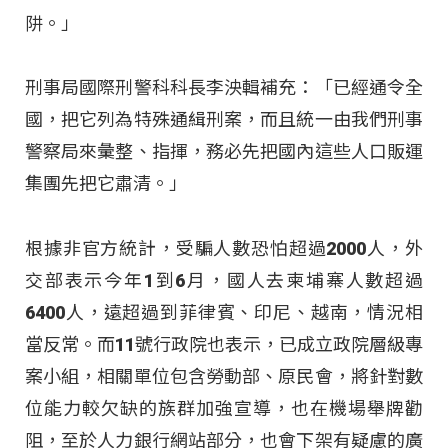
阱。」
刑事局國際刑警科科長李泱輯補充：「已經通令全
國，把它列為特殊通緝刑案，而且統一由我們刑事
警察局來彙整、指揮，務必先把國內這些人口販運
集團先把它肅清。」
根據非官方統計，受騙人數恐怕超過2000人，外
交部表示今年1到6月，國人去柬埔寨人數超過
6400人，遠超過到菲律賓、印尼、越南，情況相
當反常。而11號行政院也表示，已成立政院層級專
案小組，相關單位包含勞動部、原民會，將針對數
位能力較欠缺的族群加強宣導，也在機場舉牌勸
阻，至於人力銀行網站部分，也會下架有疑慮的廣