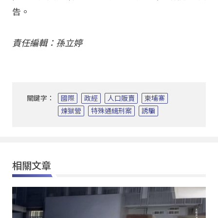
告。
責任編輯：孫立婷
關鍵字：
國際
政經
人口販賣
柬埔寨
煉獄營
特殊通緝刑案
誘騙
相關文章