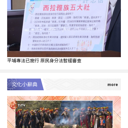
平埔專法已施行 原民身分法暫緩審查
文化小辭典