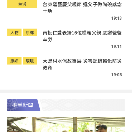
台東窯藝慶父親節 邀父子做陶碗感念
生活
土地
19:13
南投仁愛表揚16位模範父親 感謝爸爸
人物
原鄉
辛勞
19:11
大鳥村水保故事展 災害記憶轉化防災
原鄉
環境
教育
19:08
推薦新聞