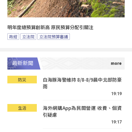
明年度總預算創新高 原民預算分配引關注
政經
立法院
立法院預算審議
最新新聞
白海豚海警維持 8/8-8/9晨中北部防豪
防災
雨
19:19
海外網購App為民間營運 收費、個資
生活
引疑慮
19:17