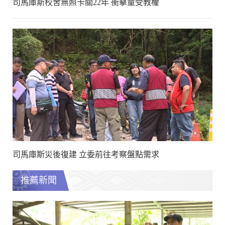
司馬庫斯校舍無照卡關22年 衝擊童受教權
司馬庫斯災後復建 立委前往考察盤點需求
推薦新聞