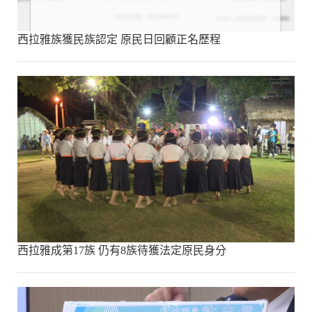
西拉雅族獲民族認定 原民日回顧正名歷程
西拉雅成第17族 仍有8族待獲法定原民身分