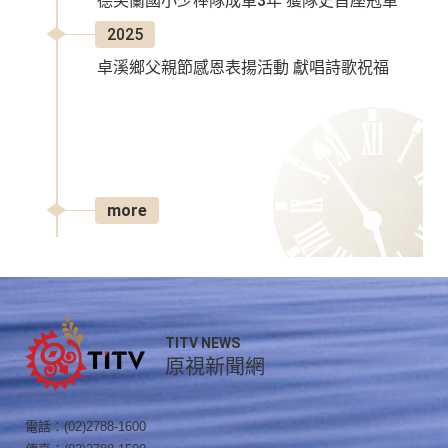
德芙蘭國小少棒隊成軍3年 獲隊史首座冠軍
2025
卓溪鄉父親節感恩表揚活動 獻唱詩歌祝福
more
TITV NEWS
原視新聞網
電話：(02)2788-1600