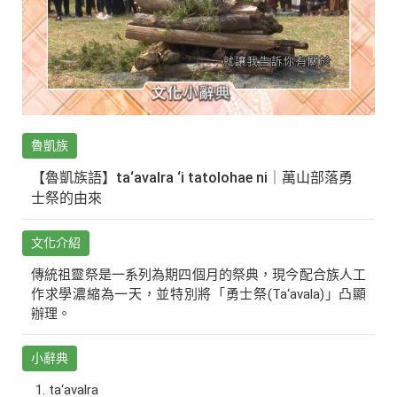
魯凱族
【魯凱族語】ta‘avalra ‘i tatolohae ni｜萬山部落勇
士祭的由來
文化介紹
傳統祖靈祭是一系列為期四個月的祭典，現今配合族人工
作求學濃縮為一天，並特別將「勇士祭(Ta‘avala)」凸顯
辦理。
小辭典
ta‘avalra