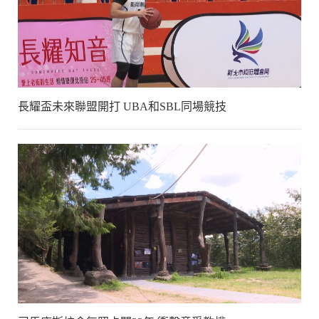
長耀盃未來聯盟開打 UBA和SBL同場競技