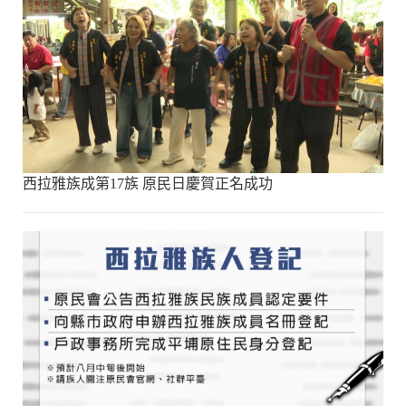
西拉雅族成第17族 原民日慶賀正名成功