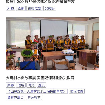
南投仁愛表揚16位模範父親 感謝爸爸辛勞
人物
原鄉
南投仁愛
父親節
大鳥村水保故事展 災害記憶轉化防災教育
原鄉
環境
防災
風災
《山會說話－大鳥村的水土保持故事展》
環境改善
莫拉克風災
防災教育