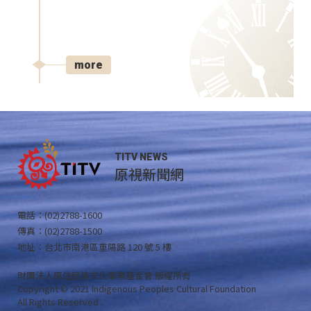
more
TITV NEWS
原視新聞網
電話：(02)2788-1600
傳真：(02)2788-1500
地址：台北市南港區重陽路 120 號 5 樓
財團法人原住民族文化事業基金會 版權所有
Copyright © 2021 Indigenous Peoples Cultural Foundation
All Rights Reserved .