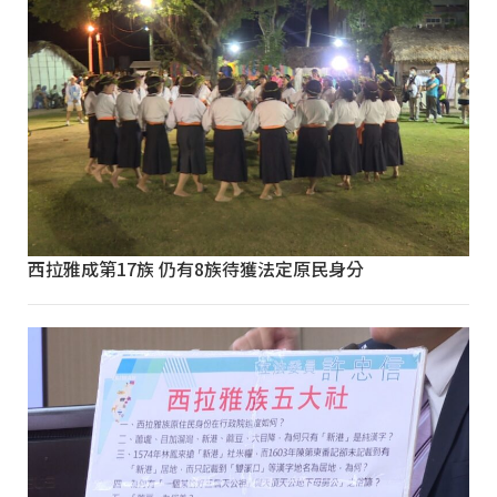
西拉雅成第17族 仍有8族待獲法定原民身分