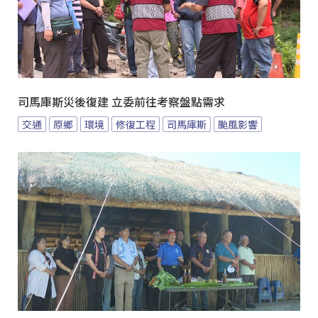
司馬庫斯災後復建 立委前往考察盤點需求
交通
原鄉
環境
修復工程
司馬庫斯
颱風影響