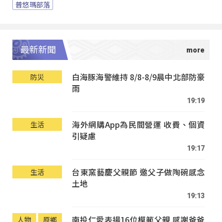
普悠瑪部落
最新新聞
白海豚海警維持 8/8-8/9晨中北部防豪
防災
雨
19:19
海外網購App為民間營運 收費、個資
生活
引疑慮
19:17
台東窯藝慶父親節 邀父子做陶碗感念
生活
土地
19:13
南投仁愛表揚16位模範父親 感謝爸爸
人物
原鄉