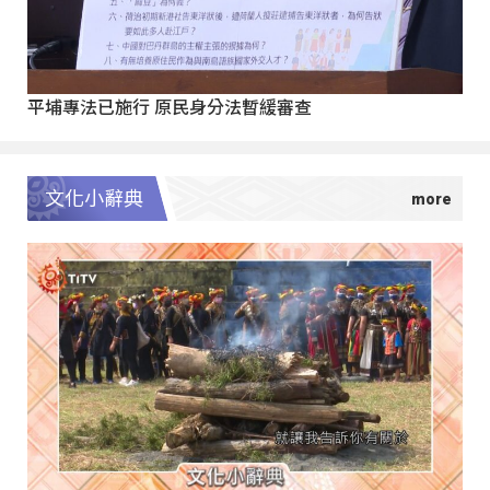
平埔專法已施行 原民身分法暫緩審查
文化小辭典