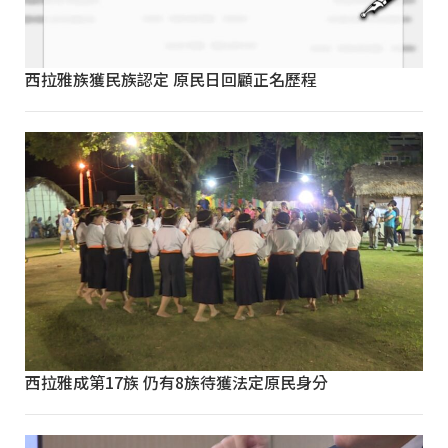
西拉雅族獲民族認定 原民日回顧正名歷程
西拉雅成第17族 仍有8族待獲法定原民身分