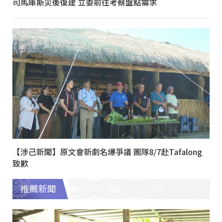
司馬庫斯災後復建 立委前往考察盤點需求
【涉己新聞】原文會新劇名爆爭議 團隊8/7赴Tafalong
致歉
推薦新聞