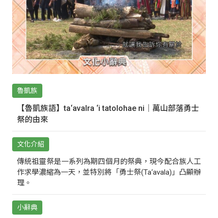
魯凱族
【魯凱族語】ta‘avalra ‘i tatolohae ni｜萬山部落勇士
祭的由來
文化介紹
傳統祖靈祭是一系列為期四個月的祭典，現今配合族人工
作求學濃縮為一天，並特別將「勇士祭(Ta‘avala)」凸顯辦
理。
小辭典