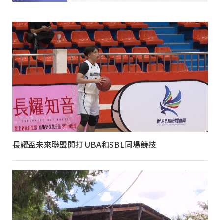
長耀盃未來聯盟開打 UBA和SBL同場競技