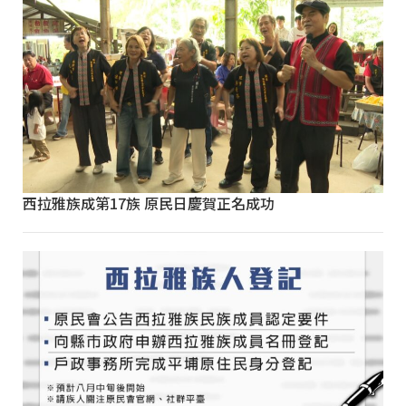
西拉雅族成第17族 原民日慶賀正名成功