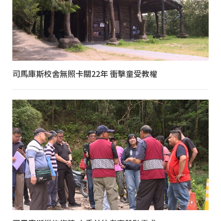
司馬庫斯校舍無照卡關22年 衝擊童受教權