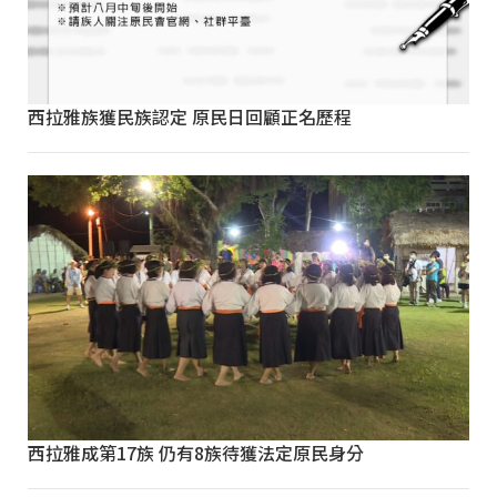
西拉雅族獲民族認定 原民日回顧正名歷程
西拉雅成第17族 仍有8族待獲法定原民身分