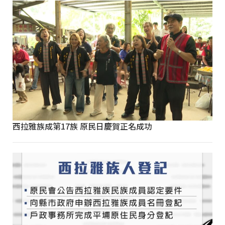
西拉雅族成第17族 原民日慶賀正名成功