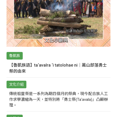
魯凱族
【魯凱族語】ta‘avalra ‘i tatolohae ni｜萬山部落勇士
祭的由來
文化介紹
傳統祖靈祭是一系列為期四個月的祭典，現今配合族人工
作求學濃縮為一天，並特別將「勇士祭(Ta‘avala)」凸顯辦
理。