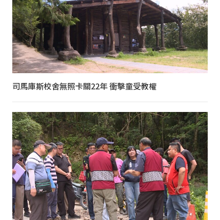
司馬庫斯校舍無照卡關22年 衝擊童受教權