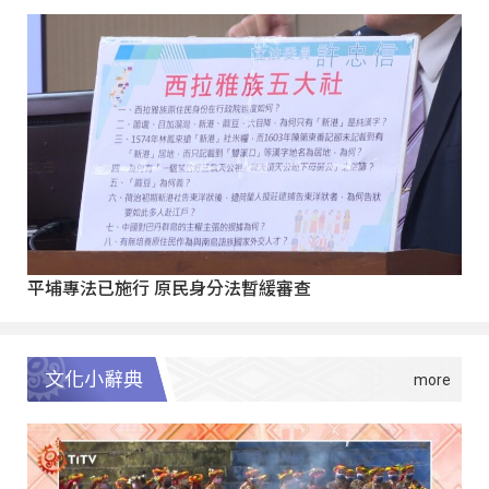
平埔專法已施行 原民身分法暫緩審查
文化小辭典