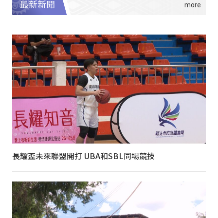
最新新聞
長耀盃未來聯盟開打 UBA和SBL同場競技