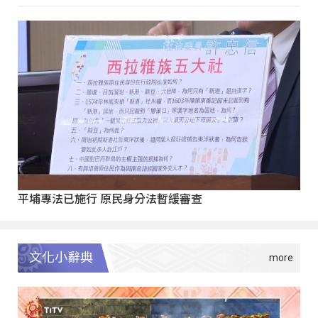
平埔專法已施行 原民身分法暫緩審查
文化小辭典