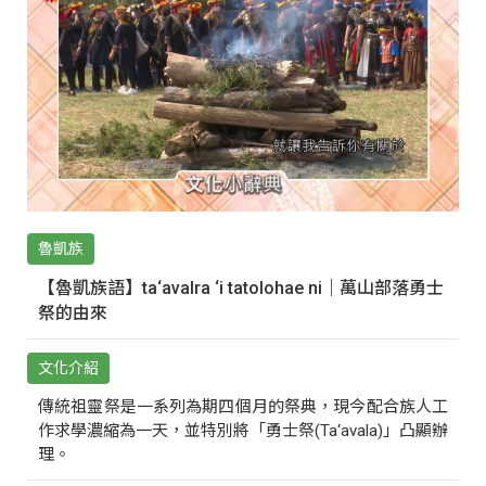
魯凱族
【魯凱族語】ta‘avalra ‘i tatolohae ni｜萬山部落勇士
祭的由來
文化介紹
傳統祖靈祭是一系列為期四個月的祭典，現今配合族人工
作求學濃縮為一天，並特別將「勇士祭(Ta‘avala)」凸顯辦
理。