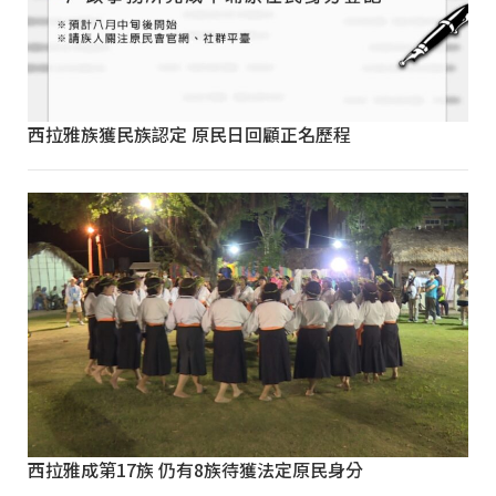
西拉雅族獲民族認定 原民日回顧正名歷程
西拉雅成第17族 仍有8族待獲法定原民身分