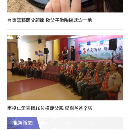
台東窯藝慶父親節 邀父子做陶碗感念土地
南投仁愛表揚16位模範父親 感謝爸爸辛勞
推薦新聞