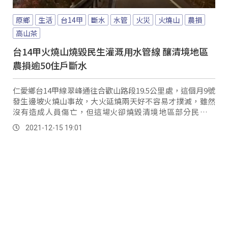
原鄉
生活
台14甲
斷水
水管
火災
火燒山
農損
高山茶
台14甲火燒山燒毀民生灌溉用水管線 釀清境地區
農損逾50住戶斷水
仁愛鄉台14甲線翠峰通往合歡山路段19.5公里處，這個月9號
發生邊坡火燒山事故，大火延燒兩天好不容易才撲滅，雖然
沒有造成人員傷亡，但這場火卻燒毀清境地區部分民眾水
管，波及50多戶居民無水可用。
2021-12-15 19:01