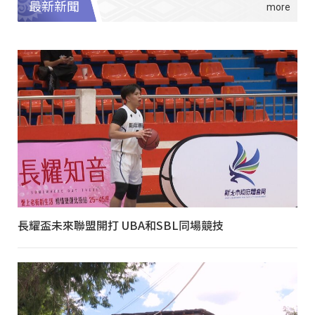
最新新聞
長耀盃未來聯盟開打 UBA和SBL同場競技