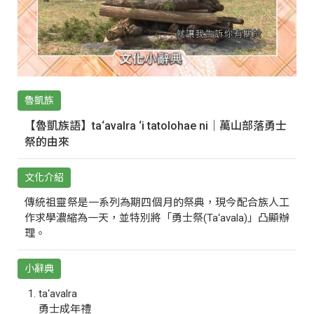
魯凱族
【魯凱族語】ta‘avalra ‘i tatolohae ni｜萬山部落勇士
祭的由來
文化介紹
傳統祖靈祭是一系列為期四個月的祭典，現今配合族人工
作求學濃縮為一天，並特別將「勇士祭(Ta‘avala)」凸顯辦
理。
小辭典
ta‘avalra
勇士成年禮