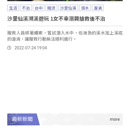
生活
不治
台中
暗流
沙里仙溪
溺水
漩渦
沙里仙溪溯溪遊玩 1女不幸溺斃搶救後不治
搜救人員綁著繩索，嘗試潛入水中，但湍急的溪水加上溪底
的漩渦，讓搜救行動無法順利進行。
2022-07-24 19:04
最新新聞