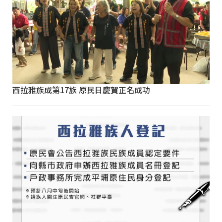
西拉雅族成第17族 原民日慶賀正名成功