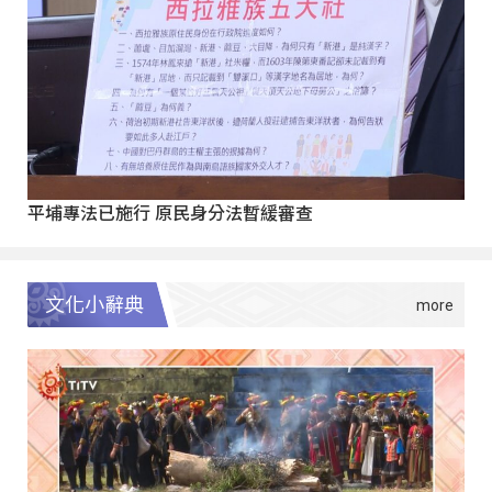
平埔專法已施行 原民身分法暫緩審查
文化小辭典