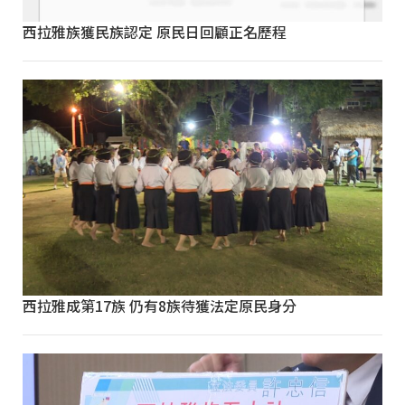
西拉雅族獲民族認定 原民日回顧正名歷程
西拉雅成第17族 仍有8族待獲法定原民身分