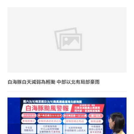
白海豚白天減弱為輕颱 中部以北有局部豪雨