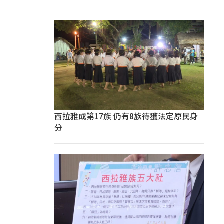
西拉雅成第17族 仍有8族待獲法定原民身
分