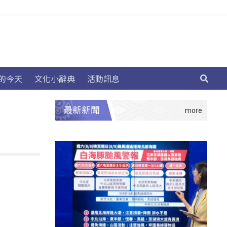
的今天
文化小辭典
活動訊息
最新新聞