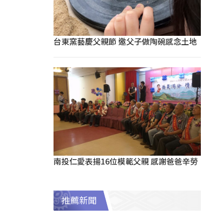
台東窯藝慶父親節 邀父子做陶碗感念土地
南投仁愛表揚16位模範父親 感謝爸爸辛勞
推薦新聞