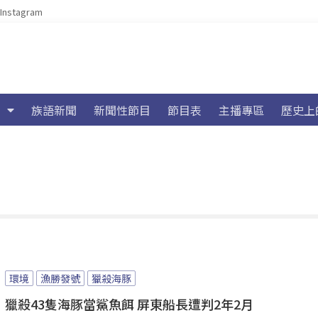
Instagram
族語新聞
新聞性節目
節目表
主播專區
歷史上
環境
漁勝發號
獵殺海豚
獵殺43隻海豚當鯊魚餌 屏東船長遭判2年2月