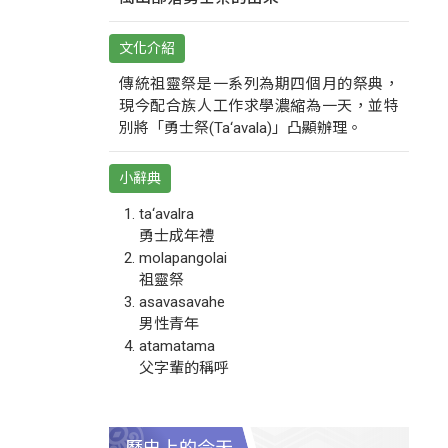
文化介紹
傳統祖靈祭是一系列為期四個月的祭典，
現今配合族人工作求學濃縮為一天，並特
別將「勇士祭(Ta‘avala)」凸顯辦理。
小辭典
ta‘avalra
勇士成年禮
molapangolai
祖靈祭
asavasavahe
男性青年
atamatama
父字輩的稱呼
歷史上的今天