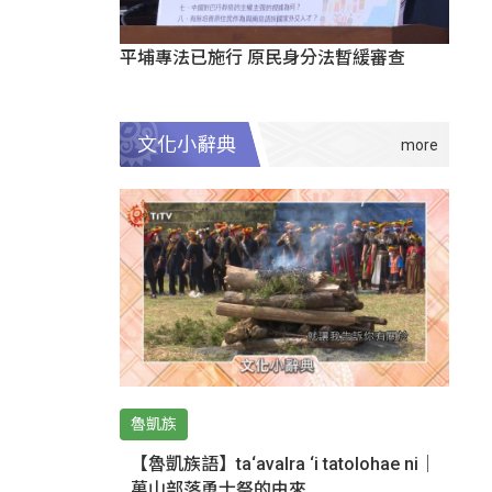
平埔專法已施行 原民身分法暫緩審查
文化小辭典
魯凱族
【魯凱族語】ta‘avalra ‘i tatolohae ni｜
萬山部落勇士祭的由來