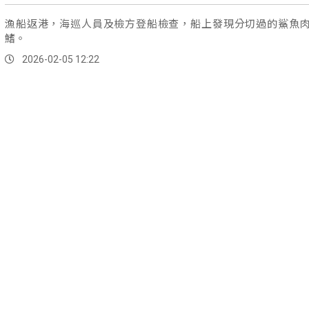
漁船返港，海巡人員及檢方登船檢查，船上發現分切過的鯊魚
鰭。
2026-02-05 12:22