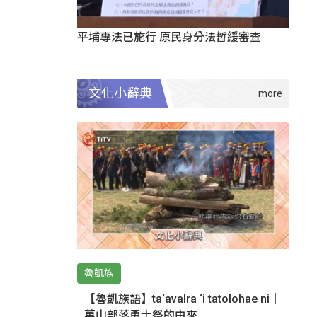
平埔專法已施行 原民身分法暫緩審查
文化小辭典
魯凱族
【魯凱族語】ta‘avalra ‘i tatolohae ni｜
萬山部落勇士祭的由來