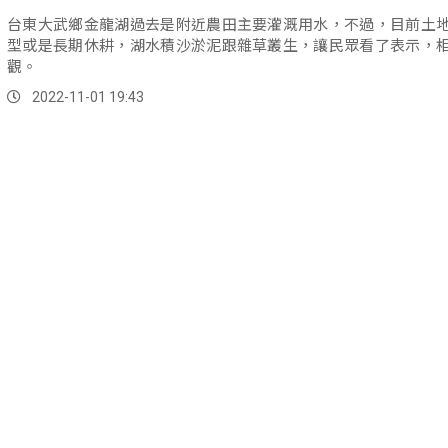
台東大武鄉金龍湖過去是附近農田主要灌溉用水，不過，目前土
型或是長期休耕，湖水積沙淤泥跟雜草叢生，讓民眾看了表示，
觀。
2022-11-01 19:43