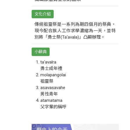
文化介紹
傳統祖靈祭是一系列為期四個月的祭典，
現今配合族人工作求學濃縮為一天，並特
別將「勇士祭(Ta‘avala)」凸顯辦理。
小辭典
ta‘avalra
勇士成年禮
molapangolai
祖靈祭
asavasavahe
男性青年
atamatama
父字輩的稱呼
歷史上的今天