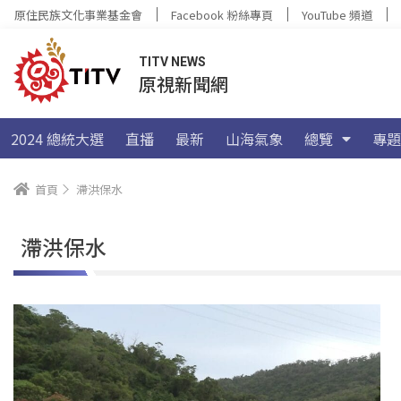
原住民族文化事業基金會
Facebook 粉絲專頁
YouTube 頻道
TITV NEWS
原視新聞網
2024 總統大選
直播
最新
山海氣象
總覽
專題
首頁
滯洪保水
滯洪保水