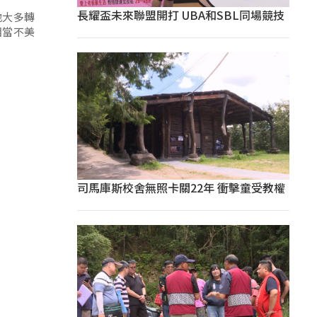
長耀盃未來聯盟開打 UBA和SBL同場競技
地大多轉
相當不美
司馬庫斯校舍無照卡關22年 衝擊童受教權