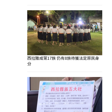
西拉雅成第17族 仍有8族待獲法定原民身
分