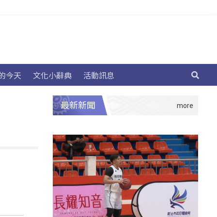
的今天
文化小辭典
活動訊息
最新新聞