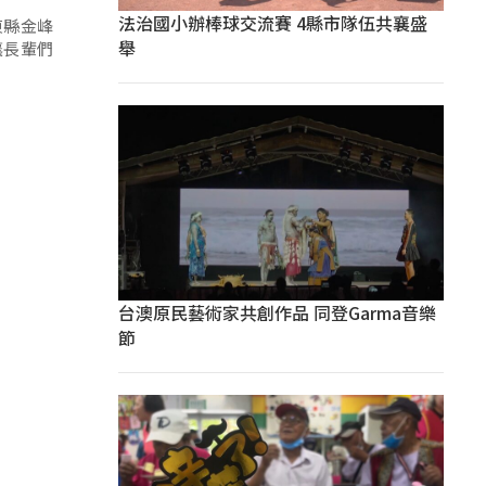
法治國小辦棒球交流賽 4縣市隊伍共襄盛
東縣金峰
舉
讓長輩們
台澳原民藝術家共創作品 同登Garma音樂
節