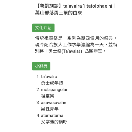
【魯凱族語】ta‘avalra ‘i tatolohae ni｜
萬山部落勇士祭的由來
文化介紹
傳統祖靈祭是一系列為期四個月的祭典，
現今配合族人工作求學濃縮為一天，並特
別將「勇士祭(Ta‘avala)」凸顯辦理。
小辭典
ta‘avalra
勇士成年禮
molapangolai
祖靈祭
asavasavahe
男性青年
atamatama
父字輩的稱呼