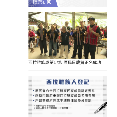
推薦新聞
西拉雅族成第17族 原民日慶賀正名成功