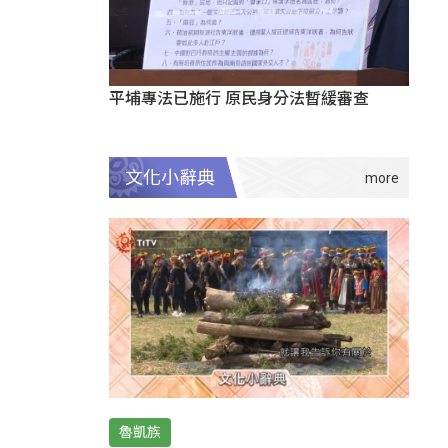
平埔專法已施行 原民身分法暫緩審查
文化小辭典
魯凱族