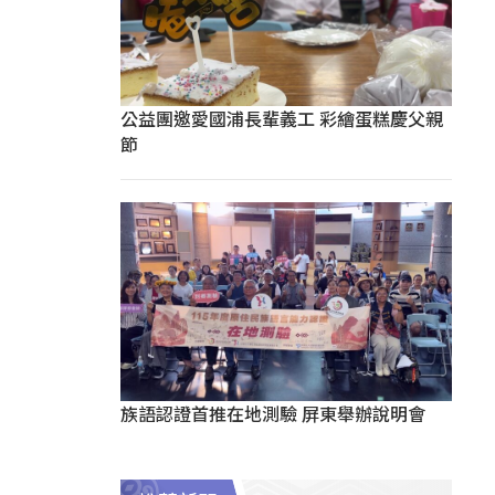
公益團邀愛國浦長輩義工 彩繪蛋糕慶父親
節
族語認證首推在地測驗 屏東舉辦說明會