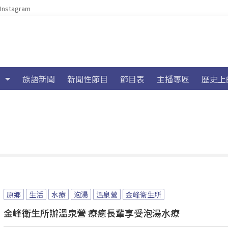
Instagram
族語新聞
新聞性節目
節目表
主播專區
歷史上
原鄉
生活
水療
泡湯
溫泉營
金峰衛生所
金峰衛生所辦溫泉營 療癒長輩享受泡湯水療