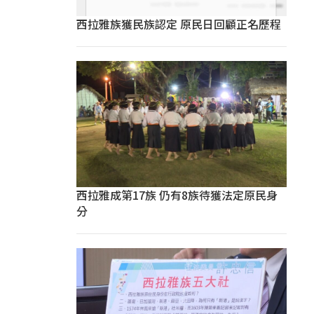
西拉雅族獲民族認定 原民日回顧正名歷程
西拉雅成第17族 仍有8族待獲法定原民身
分