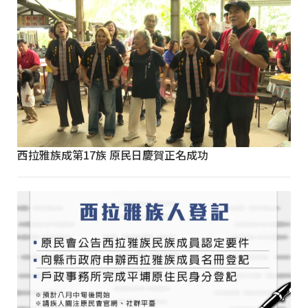
西拉雅族成第17族 原民日慶賀正名成功