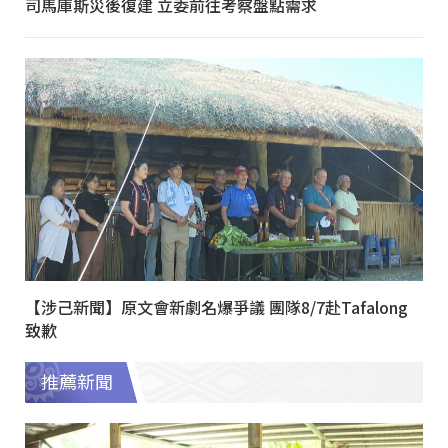
司馬庫斯災後復建 立委前往考察盤點需求
【涉己新聞】原文會新劇名爆爭議 團隊8/7赴Tafalong
致歉
推薦新聞