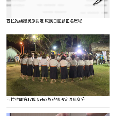
西拉雅族獲民族認定 原民日回顧正名歷程
西拉雅成第17族 仍有8族待獲法定原民身分