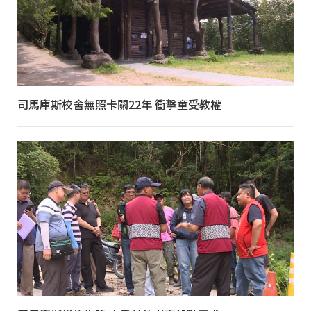
司馬庫斯校舍無照卡關22年 衝擊童受教權