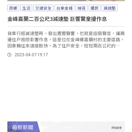
原鄉
生活
交通安全
台東金峰
噪音
擾民
減速墊
金峰嘉蘭二百公尺3減速墊 巨響驚童擾作息
貨車行經減速墊時，發出鏗鏗聲響，也就是這個聲音，讓周
邊住戶抱怨影響作息，這是位在金峰鄉嘉蘭村的主要道路，
因車輛往來速度較快，為了住戶安全，短短兩百公尺的道路
上，就設置三處減速墊，雖然車輛行經時速度放慢，但由於
2023-04-07 19:17
會發出很大聲響，讓住戶抱怨，家中老人與小孩無法好好休
息。
最新新聞