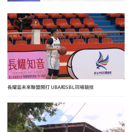
長耀盃未來聯盟開打 UBA和SBL同場競技