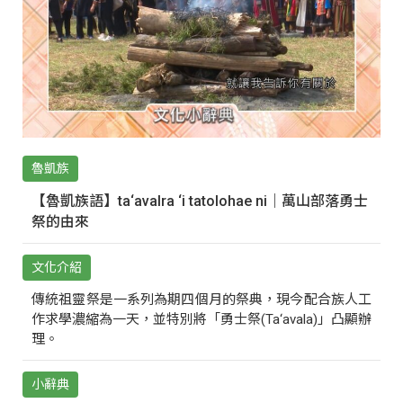
魯凱族
【魯凱族語】ta‘avalra ‘i tatolohae ni｜萬山部落勇士
祭的由來
文化介紹
傳統祖靈祭是一系列為期四個月的祭典，現今配合族人工
作求學濃縮為一天，並特別將「勇士祭(Ta‘avala)」凸顯辦
理。
小辭典