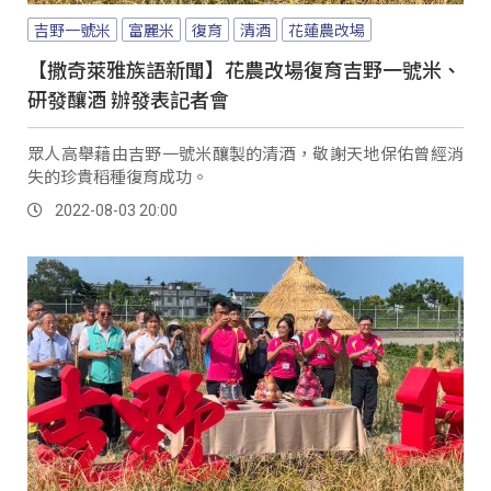
吉野一號米
富麗米
復育
清酒
花蓮農改場
【撒奇萊雅族語新聞】花農改場復育吉野一號米、
研發釀酒 辦發表記者會
眾人高舉藉由吉野一號米釀製的清酒，敬謝天地保佑曾經消
失的珍貴稻種復育成功。
2022-08-03 20:00