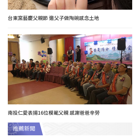
台東窯藝慶父親節 邀父子做陶碗感念土地
南投仁愛表揚16位模範父親 感謝爸爸辛勞
推薦新聞