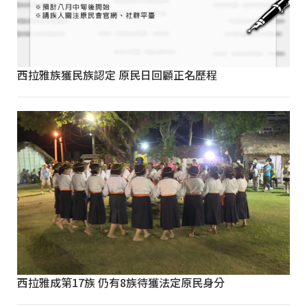
西拉雅族獲民族認定 原民日回顧正名歷程
西拉雅成第17族 仍有8族待獲法定原民身分