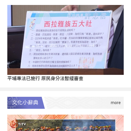
平埔專法已施行 原民身分法暫緩審查
文化小辭典