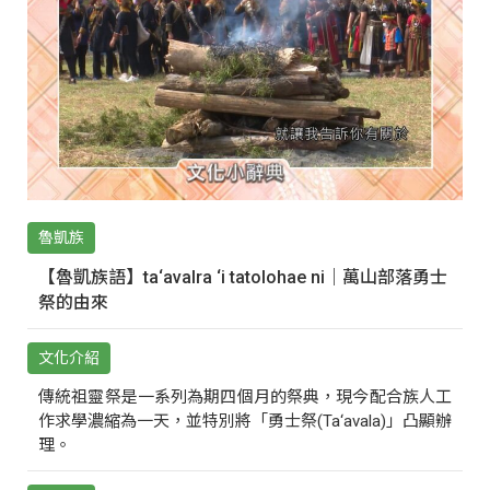
魯凱族
【魯凱族語】ta‘avalra ‘i tatolohae ni｜萬山部落勇士
祭的由來
文化介紹
傳統祖靈祭是一系列為期四個月的祭典，現今配合族人工
作求學濃縮為一天，並特別將「勇士祭(Ta‘avala)」凸顯辦
理。