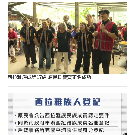
西拉雅族成第17族 原民日慶賀正名成功