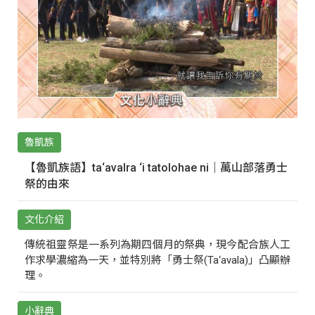
魯凱族
【魯凱族語】ta‘avalra ‘i tatolohae ni｜萬山部落勇士
祭的由來
文化介紹
傳統祖靈祭是一系列為期四個月的祭典，現今配合族人工
作求學濃縮為一天，並特別將「勇士祭(Ta‘avala)」凸顯辦
理。
小辭典