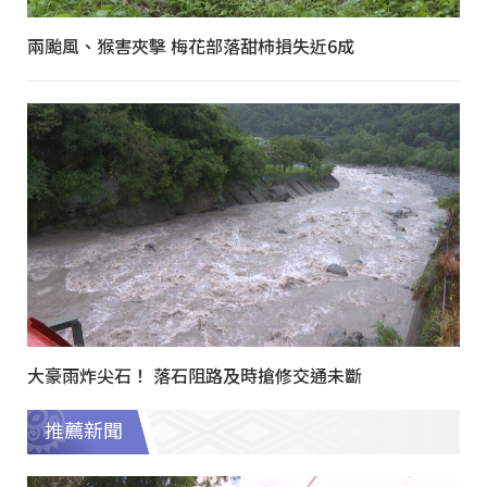
兩颱風、猴害夾擊 梅花部落甜柿損失近6成
大豪雨炸尖石！ 落石阻路及時搶修交通未斷
推薦新聞