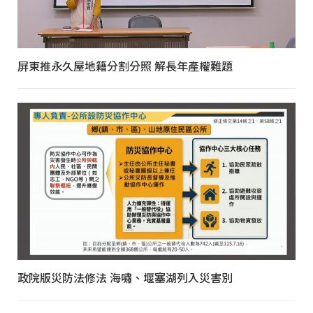
屏東推永久屋地籍分割分照 解長年產權難題
政院版災防法修法 海嘯、堰塞湖列入災害別