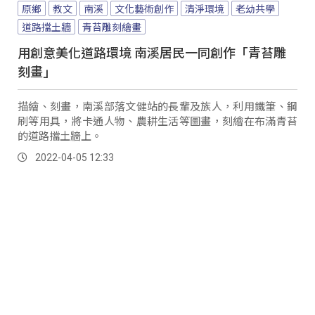
原鄉
教文
南溪
文化藝術創作
清淨環境
老幼共學
道路擋土牆
青苔雕刻繪畫
用創意美化道路環境 南溪居民一同創作「青苔雕
刻畫」
描繪、刻畫，南溪部落文健站的長輩及族人，利用鐵筆、鋼
刷等用具，將卡通人物、農耕生活等圖畫，刻繪在布滿青苔
的道路擋土牆上。
2022-04-05 12:33