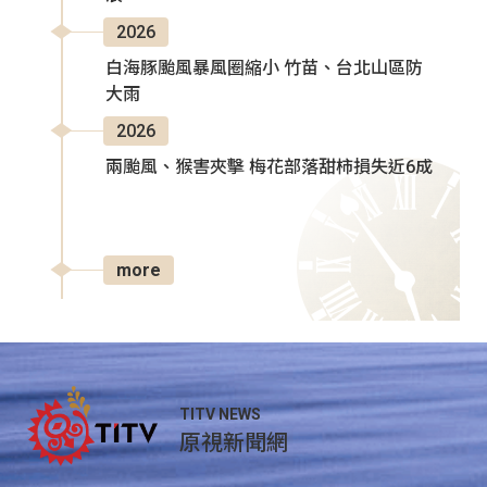
2026
白海豚颱風暴風圈縮小 竹苗、台北山區防
大雨
2026
兩颱風、猴害夾擊 梅花部落甜柿損失近6成
more
TITV NEWS
原視新聞網