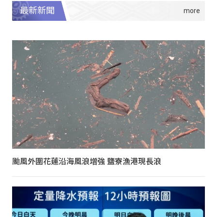
最新新聞
颱風外圍花蓮沿海風浪增強 鹽寮漁港現長浪