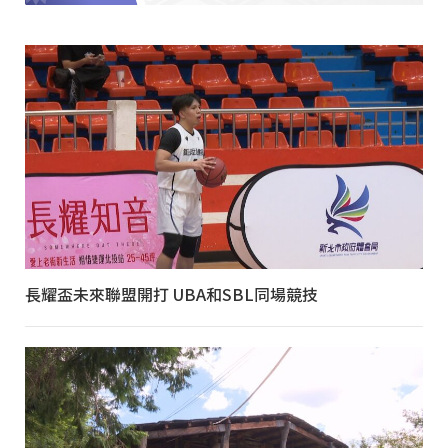
長耀盃未來聯盟開打 UBA和SBL同場競技