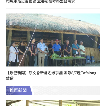
司馬庫斯災後復建 立委前往考察盤點需求
【涉己新聞】原文會新劇名爆爭議 團隊8/7赴Tafalong
致歉
推薦新聞