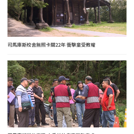
司馬庫斯校舍無照卡關22年 衝擊童受教權