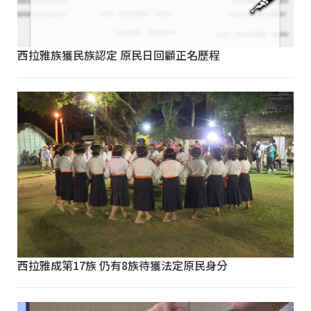
西拉雅族獲民族認定 原民日回顧正名歷程
西拉雅成第17族 仍有8族待獲法定原民身分