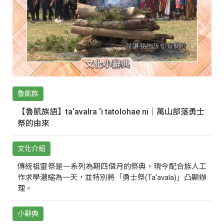
魯凱族
【魯凱族語】ta‘avalra ‘i tatolohae ni｜萬山部落勇士
祭的由來
文化介紹
傳統祖靈祭是一系列為期四個月的祭典，現今配合族人工
作求學濃縮為一天，並特別將「勇士祭(Ta‘avala)」凸顯辦
理。
小辭典