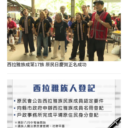
西拉雅族成第17族 原民日慶賀正名成功