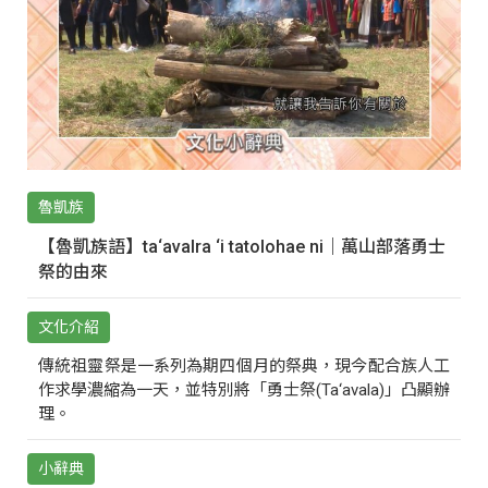
魯凱族
【魯凱族語】ta‘avalra ‘i tatolohae ni｜萬山部落勇士
祭的由來
文化介紹
傳統祖靈祭是一系列為期四個月的祭典，現今配合族人工
作求學濃縮為一天，並特別將「勇士祭(Ta‘avala)」凸顯辦
理。
小辭典