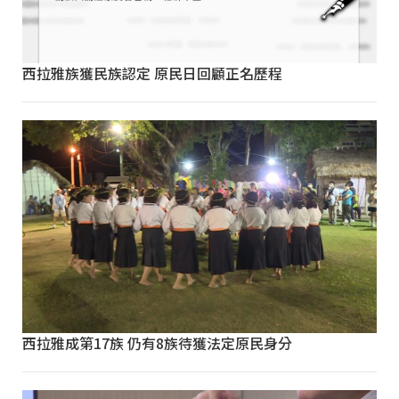
西拉雅族獲民族認定 原民日回顧正名歷程
西拉雅成第17族 仍有8族待獲法定原民身分