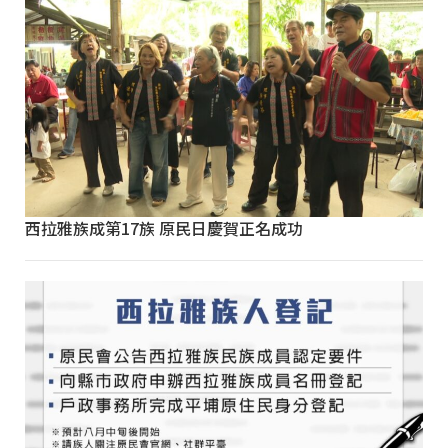
西拉雅族成第17族 原民日慶賀正名成功