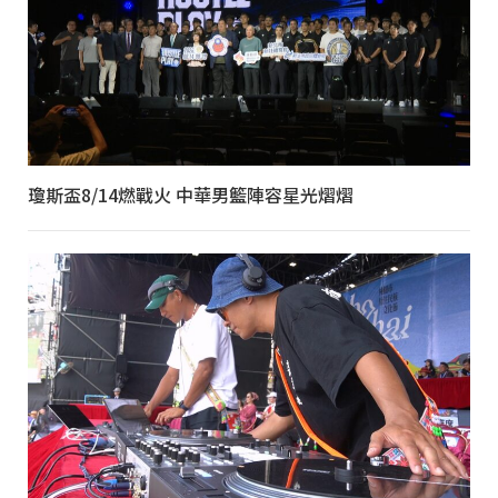
瓊斯盃8/14燃戰火 中華男籃陣容星光熠熠