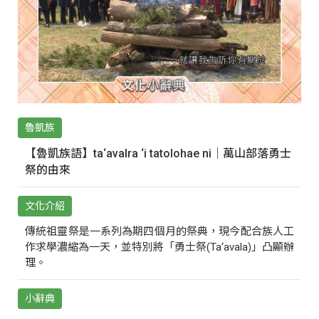
魯凱族
【魯凱族語】ta‘avalra ‘i tatolohae ni｜萬山部落勇士
祭的由來
文化介紹
傳統祖靈祭是一系列為期四個月的祭典，現今配合族人工
作求學濃縮為一天，並特別將「勇士祭(Ta‘avala)」凸顯辦
理。
小辭典