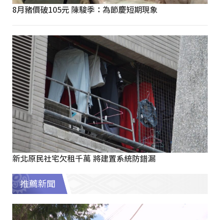
8月豬價破105元 陳駿季：為節慶短期現象
新北原民社宅欠租千萬 將建置系統防錯漏
推薦新聞