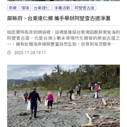
原鄉
環境
台東達仁
淨灘活動
阿塱壹古道
屏縣府、台東達仁鄉 攜手舉辦阿塱壹古道淨灘
撿起寶特瓶收到網袋裡，這裡是連結台東南田跟屏東旭海的
阿塱壹古道，也是台灣少數未受現代化開發的原始古道之
一，擁有壯闊海岸線與豐富自然生態，但受到海流跟季風影
響，許多海漂垃圾聚集海邊，對這片珍貴自然海岸造成沉重
2025-11-24 19:11
負擔；為維護環境與生態永續，屏東縣府和台東達仁鄉公所
合作舉辦淨灘活動，短短數小時便清出超過500公斤垃圾。