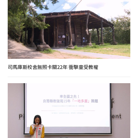
司馬庫斯校舍無照卡關22年 衝擊童受教權