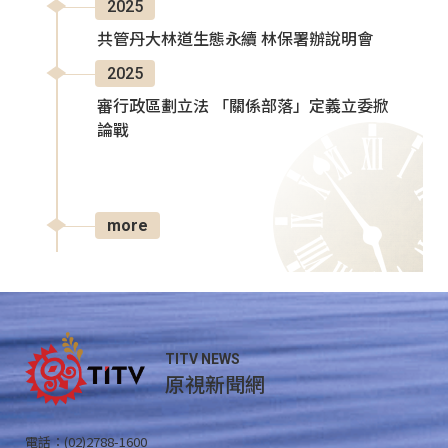
2025
共管丹大林道生態永續 林保署辦說明會
2025
審行政區劃立法 「關係部落」定義立委掀
論戰
more
TITV NEWS
原視新聞網
電話：(02)2788-1600