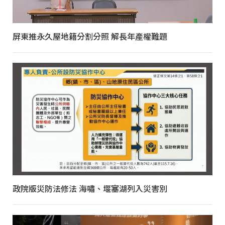
屏東推永久屋地籍分割分照 解長年產權難題
政院版災防法修法 海嘯、堰塞湖列入災害別