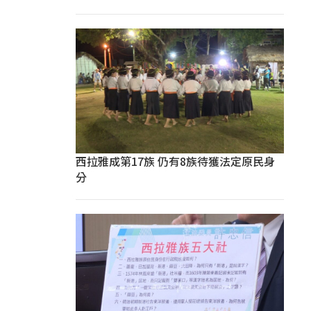
西拉雅成第17族 仍有8族待獲法定原民身
分