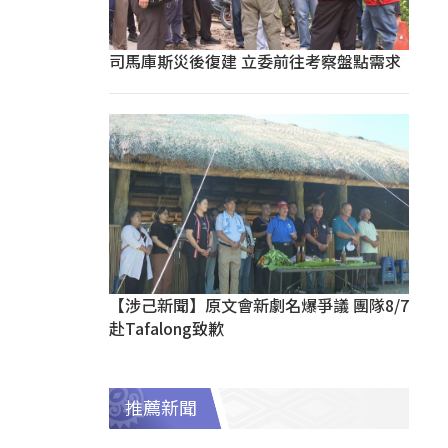
司馬庫斯災後復建 立委前往考察盤點需求
【涉己新聞】原文會新劇名爆爭議 團隊8/7
赴Tafalong致歉
推薦新聞