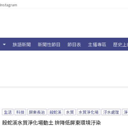
Instagram
族語新聞
新聞性節目
節目表
主播專區
歷史上
生活
科技
屏東長治
殺蛇溪
水質
水質淨化場
汙水處理
淨
殺蛇溪水質淨化場動土 拚降低屏東環境汙染