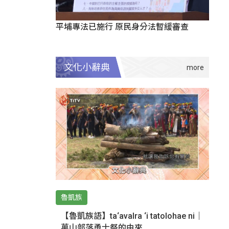
平埔專法已施行 原民身分法暫緩審查
文化小辭典
魯凱族
【魯凱族語】ta‘avalra ‘i tatolohae ni｜
萬山部落勇士祭的由來