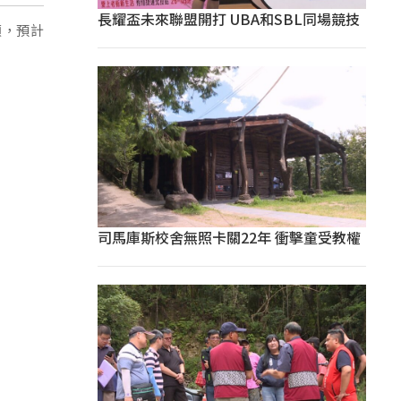
長耀盃未來聯盟開打 UBA和SBL同場競技
頃，預計
司馬庫斯校舍無照卡關22年 衝擊童受教權