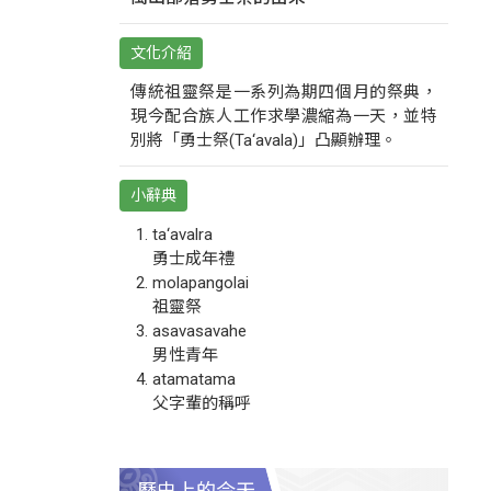
文化介紹
傳統祖靈祭是一系列為期四個月的祭典，
現今配合族人工作求學濃縮為一天，並特
別將「勇士祭(Ta‘avala)」凸顯辦理。
小辭典
ta‘avalra
勇士成年禮
molapangolai
祖靈祭
asavasavahe
男性青年
atamatama
父字輩的稱呼
歷史上的今天