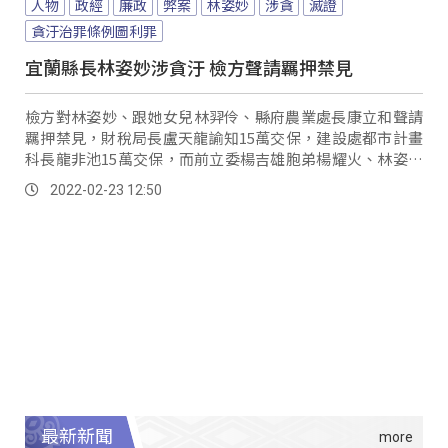
人物
政經
廉政
弊案
林姿妙
涉貪
滅證
貪汙治罪條例圖利罪
宜蘭縣長林姿妙涉貪汙 檢方聲請羈押禁見
檢方對林姿妙、跟她女兒林羿伶、縣府農業處長康立和聲請
羈押禁見，財稅局長盧天龍諭知15萬交保，建設處都市計畫
科長龍非池15萬交保，而前立委楊吉雄胞弟楊耀火、林姿妙
兒子林佑澤則，分別改諭知150萬元、20...。
2022-02-23 12:50
最新新聞