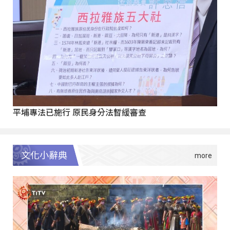
平埔專法已施行 原民身分法暫緩審查
文化小辭典