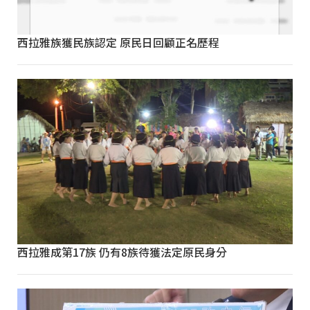
西拉雅族獲民族認定 原民日回顧正名歷程
西拉雅成第17族 仍有8族待獲法定原民身分