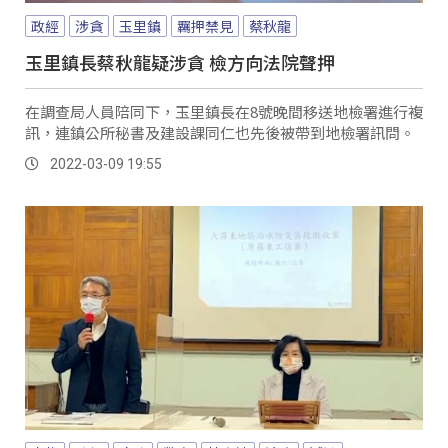
政經
涉貪
玉里鎮
羈押禁見
蔡秋龍
玉里鎮長蔡秋龍疑涉貪 檢方向法院聲押
在調查局人員陪同下，玉里鎮長在8號晚間移送地檢署進行複
訊，連鎮公所秘書及建設課同仁也先後被帶到地檢署訊問。
2022-03-09 19:55