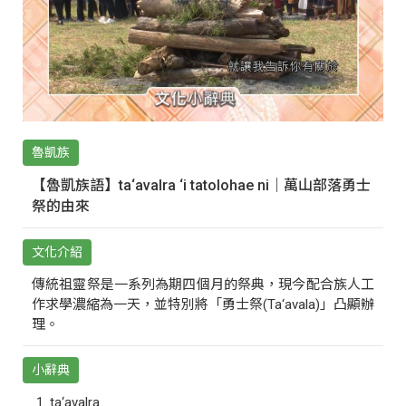
魯凱族
【魯凱族語】ta‘avalra ‘i tatolohae ni｜萬山部落勇士
祭的由來
文化介紹
傳統祖靈祭是一系列為期四個月的祭典，現今配合族人工
作求學濃縮為一天，並特別將「勇士祭(Ta‘avala)」凸顯辦
理。
小辭典
ta‘avalra