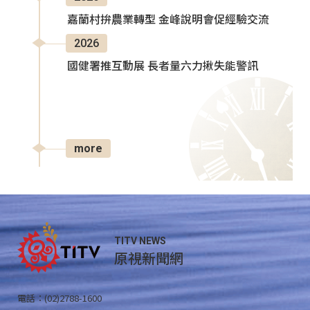
嘉蘭村拚農業轉型 金峰說明會促經驗交流
2026
國健署推互動展 長者量六力揪失能警訊
more
TITV NEWS
原視新聞網
電話：(02)2788-1600