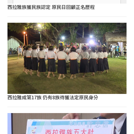
西拉雅族獲民族認定 原民日回顧正名歷程
西拉雅成第17族 仍有8族待獲法定原民身分