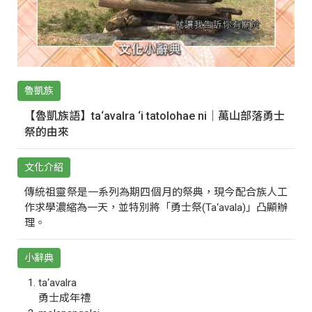
魯凱族
【魯凱族語】ta‘avalra ‘i tatolohae ni｜萬山部落勇士
祭的由來
文化介紹
傳統祖靈祭是一系列為期四個月的祭典，現今配合族人工
作求學濃縮為一天，並特別將「勇士祭(Ta‘avala)」凸顯辦
理。
小辭典
ta‘avalra
勇士成年禮