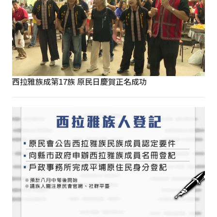
西拉雅族成第17族 原民日慶賀正名成功