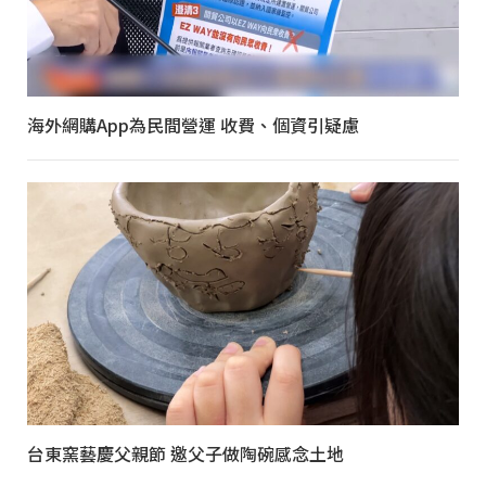
海外網購App為民間營運 收費、個資引疑慮
台東窯藝慶父親節 邀父子做陶碗感念土地