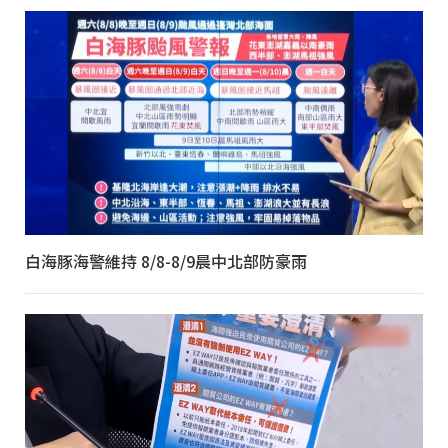
白海豚海警維持 8/8-8/9晨中北部防豪雨