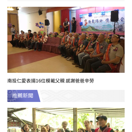
南投仁愛表揚16位模範父親 感謝爸爸辛勞
推薦新聞