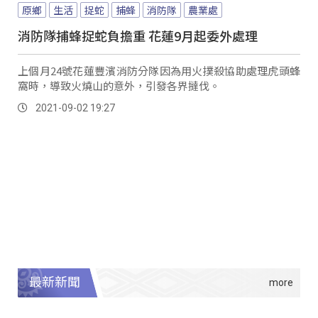
原鄉
生活
捉蛇
捕蜂
消防隊
農業處
消防隊捕蜂捉蛇負擔重 花蓮9月起委外處理
上個月24號花蓮豐濱消防分隊因為用火撲殺協助處理虎頭蜂
窩時，導致火燒山的意外，引發各界撻伐。
2021-09-02 19:27
最新新聞