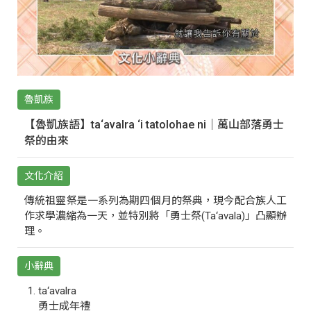
魯凱族
【魯凱族語】ta‘avalra ‘i tatolohae ni｜萬山部落勇士
祭的由來
文化介紹
傳統祖靈祭是一系列為期四個月的祭典，現今配合族人工
作求學濃縮為一天，並特別將「勇士祭(Ta‘avala)」凸顯辦
理。
小辭典
ta‘avalra
勇士成年禮