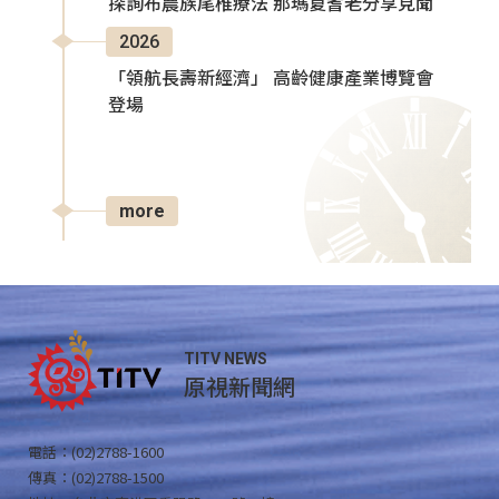
探詢布農族尾椎療法 那瑪夏耆老分享見聞
2026
「領航長壽新經濟」 高齡健康產業博覽會
登場
more
TITV NEWS
原視新聞網
電話：(02)2788-1600
傳真：(02)2788-1500