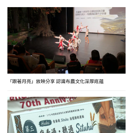
「跟著月亮」放映分享 認識布農文化深厚底蘊