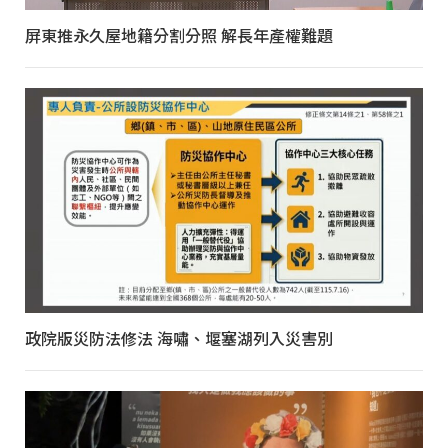
屏東推永久屋地籍分割分照 解長年產權難題
政院版災防法修法 海嘯、堰塞湖列入災害別