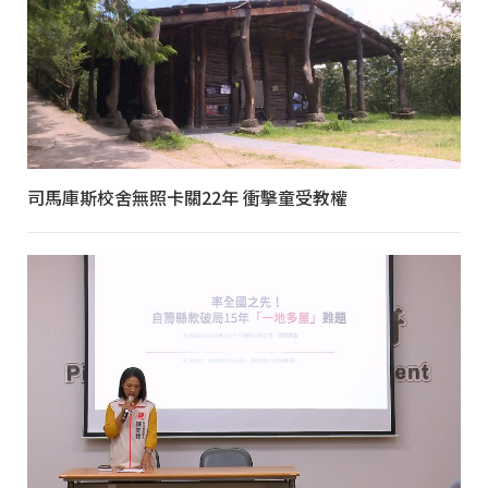
司馬庫斯校舍無照卡關22年 衝擊童受教權