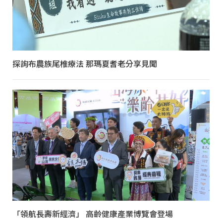
探詢布農族尾椎療法 那瑪夏耆老分享見聞
「領航長壽新經濟」 高齡健康產業博覽會登場