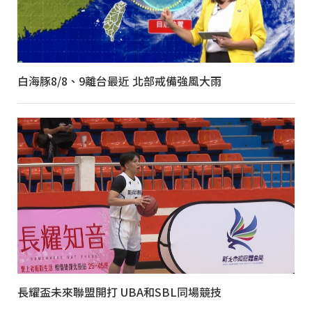
白海豚8/8、9離台最近 北部戒備強風大雨
長耀盃未來聯盟開打 UBA和SBL同場競技