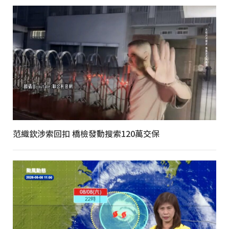
范織欽涉索回扣 橋檢發動搜索120萬交保