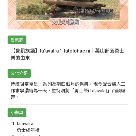
魯凱族
【魯凱族語】ta‘avalra ‘i tatolohae ni｜萬山部落勇士
祭的由來
文化介紹
傳統祖靈祭是一系列為期四個月的祭典，現今配合族人工
作求學濃縮為一天，並特別將「勇士祭(Ta‘avala)」凸顯辦
理。
小辭典
ta‘avalra
勇士成年禮