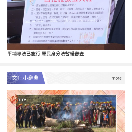
平埔專法已施行 原民身分法暫緩審查
文化小辭典