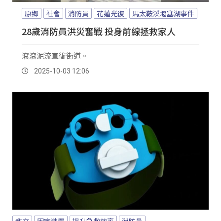
原鄉
社會
消防員
花蓮光復
馬太鞍溪堰塞湖事件
28歲消防員洪災奮戰 投身前線拯救家人
滾滾泥流直衝街道。
2025-10-03 12:06
教文
固定裝置
提升急救效率
消防員