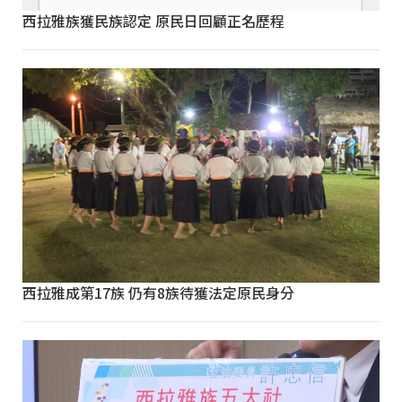
西拉雅族獲民族認定 原民日回顧正名歷程
西拉雅成第17族 仍有8族待獲法定原民身分