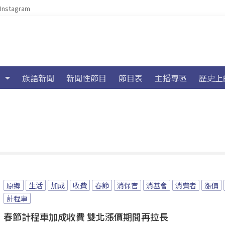
Instagram
族語新聞
新聞性節目
節目表
主播專區
歷史上
原鄉
生活
加成
收費
春節
消保官
消基會
消費者
漲價
計程車
春節計程車加成收費 雙北漲價期間再拉長