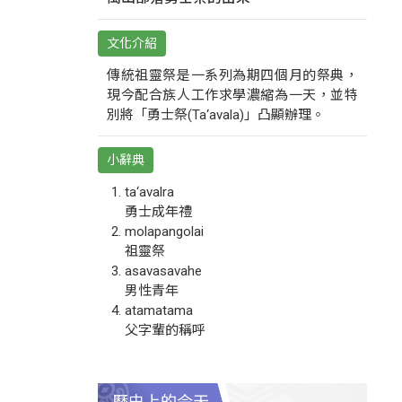
文化介紹
傳統祖靈祭是一系列為期四個月的祭典，
現今配合族人工作求學濃縮為一天，並特
別將「勇士祭(Ta‘avala)」凸顯辦理。
小辭典
ta‘avalra
勇士成年禮
molapangolai
祖靈祭
asavasavahe
男性青年
atamatama
父字輩的稱呼
歷史上的今天