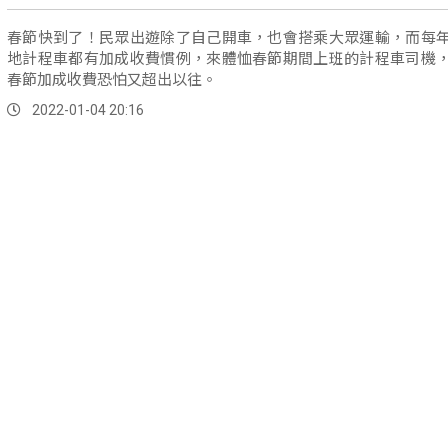
春節快到了！民眾出遊除了自己開車，也會搭乘大眾運輸，而每
地計程車都有加成收費慣例，來體恤春節期間上班的計程車司機
春節加成收費恐怕又超出以往。
2022-01-04 20:16