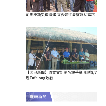
司馬庫斯災後復建 立委前往考察盤點需求
【涉己新聞】原文會新劇名爆爭議 團隊8/7
赴Tafalong致歉
推薦新聞