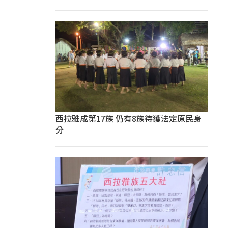
西拉雅成第17族 仍有8族待獲法定原民身
分