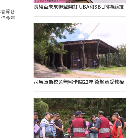
長耀盃未來聯盟開打 UBA和SBL同場競技
年春節各
，但今年
司馬庫斯校舍無照卡關22年 衝擊童受教權