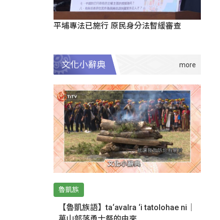
平埔專法已施行 原民身分法暫緩審查
文化小辭典
魯凱族
【魯凱族語】ta‘avalra ‘i tatolohae ni｜
萬山部落勇士祭的由來