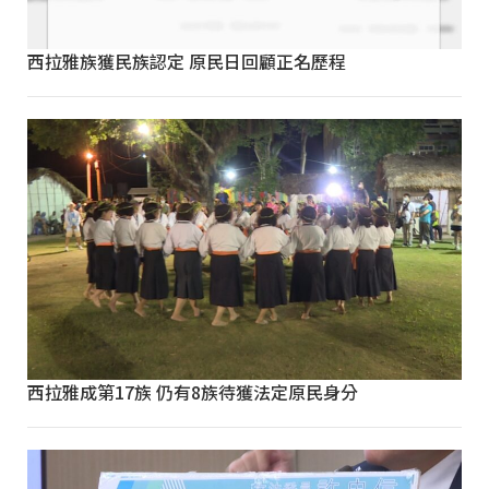
西拉雅族獲民族認定 原民日回顧正名歷程
西拉雅成第17族 仍有8族待獲法定原民身分