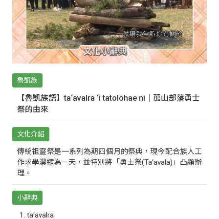
魯凱族
【魯凱族語】ta‘avalra ‘i tatolohae ni｜萬山部落勇士
祭的由來
文化介紹
傳統祖靈祭是一系列為期四個月的祭典，現今配合族人工
作求學濃縮為一天，並特別將「勇士祭(Ta‘avala)」凸顯辦
理。
小辭典
ta‘avalra