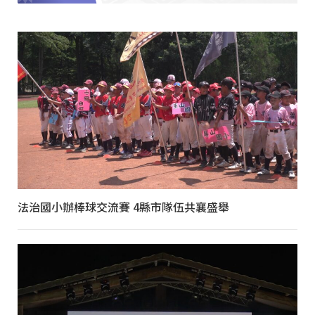
法治國小辦棒球交流賽 4縣市隊伍共襄盛舉