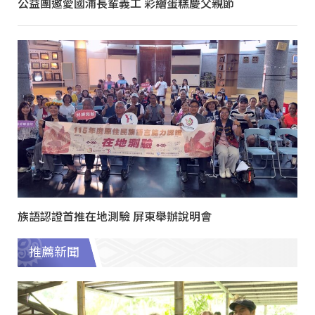
公益團邀愛國浦長輩義工 彩繪蛋糕慶父親節
族語認證首推在地測驗 屏東舉辦說明會
推薦新聞