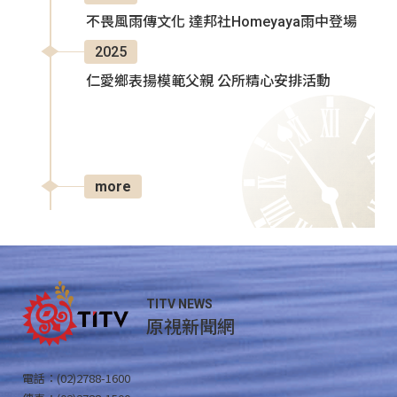
不畏風雨傳文化 達邦社Homeyaya雨中登場
2025
仁愛鄉表揚模範父親 公所精心安排活動
more
TITV NEWS
原視新聞網
電話：(02)2788-1600