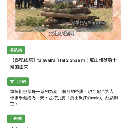
魯凱族
【魯凱族語】ta‘avalra ‘i tatolohae ni｜萬山部落勇士
祭的由來
文化介紹
傳統祖靈祭是一系列為期四個月的祭典，現今配合族人工
作求學濃縮為一天，並特別將「勇士祭(Ta‘avala)」凸顯辦
理。
小辭典