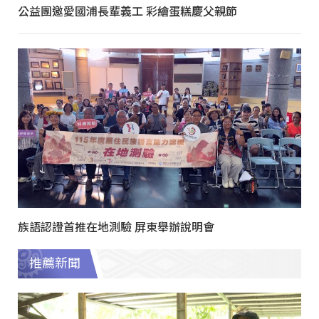
公益團邀愛國浦長輩義工 彩繪蛋糕慶父親節
族語認證首推在地測驗 屏東舉辦說明會
推薦新聞