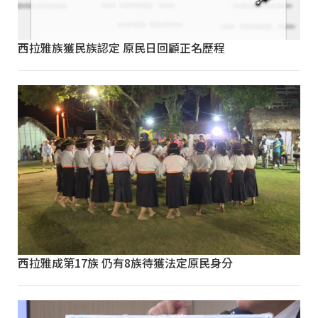
西拉雅族獲民族認定 原民日回顧正名歷程
西拉雅成第17族 仍有8族待獲法定原民身分