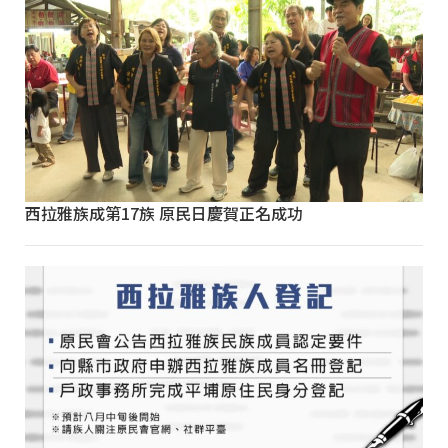
西拉雅族成第17族 原民日慶賀正名成功