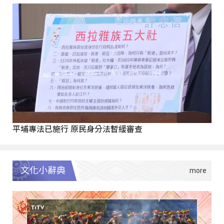
平埔專法已施行 原民身分法暫緩審查
文化小辭典