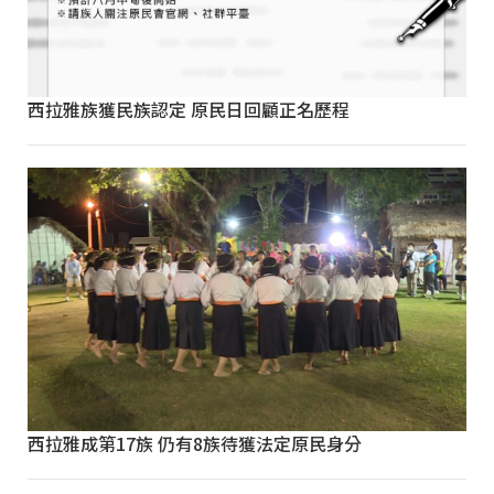
西拉雅族獲民族認定 原民日回顧正名歷程
西拉雅成第17族 仍有8族待獲法定原民身分