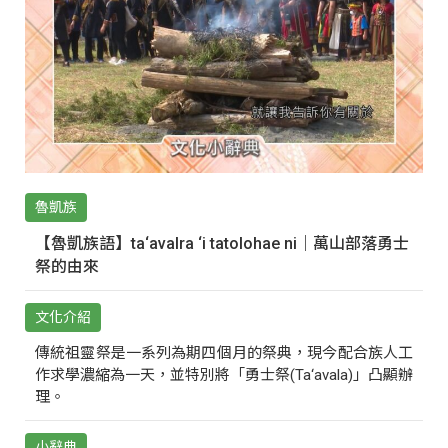
魯凱族
【魯凱族語】ta‘avalra ‘i tatolohae ni｜萬山部落勇士
祭的由來
文化介紹
傳統祖靈祭是一系列為期四個月的祭典，現今配合族人工
作求學濃縮為一天，並特別將「勇士祭(Ta‘avala)」凸顯辦
理。
小辭典