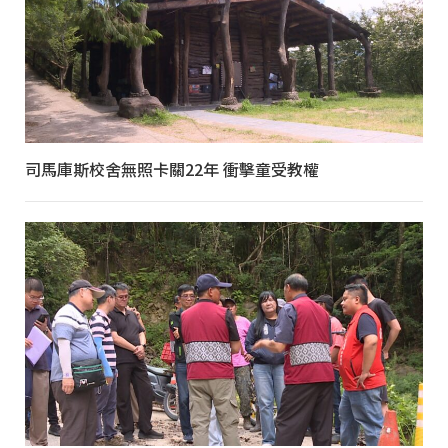
司馬庫斯校舍無照卡關22年 衝擊童受教權