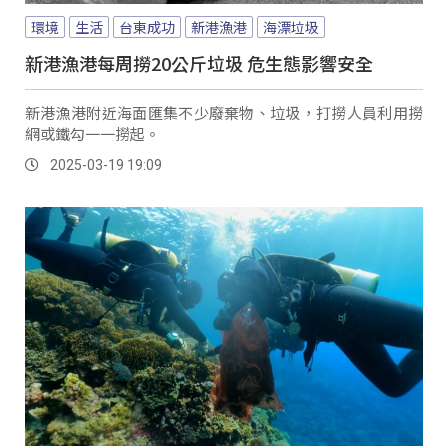
環境
生活
台東成功
新港漁港
海漂垃圾
新港漁港每周撈20公斤垃圾 危生態影響安全
新港漁港附近海面匯集不少廢棄物、垃圾，打撈人員利用撈
網或鐵勾一一撈起。
2025-03-19 19:09