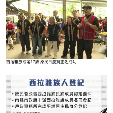
西拉雅族成第17族 原民日慶賀正名成功