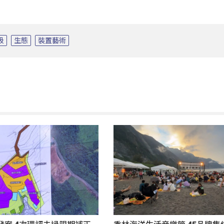
圾
生態
裝置藝術