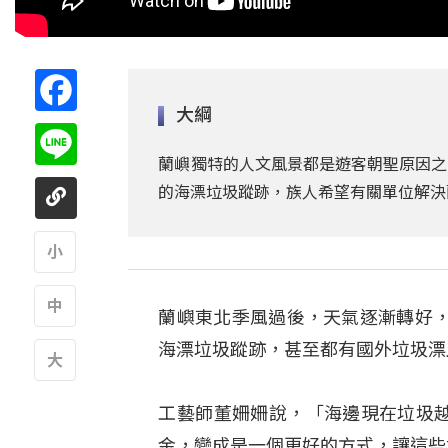
Facebook
大綱
Line
蘭嶼獨特的人文風景都是遊客朝聖原因之
的海漂垃圾蹤跡，族人希望有關單位解決
A
蘭嶼東北季風過後，天氣逐漸轉好
A
海漂垃圾蹤跡，甚至都有國外垃圾漂
A
工藝師董姍姍說，「海邊現在垃圾越
金，變成是一個更好的方式，讓這些