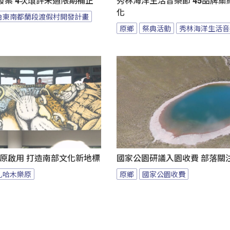
發案 4次環評未過限期補正
秀林海洋生活音樂節 45品牌集
化
台東南都蘭段渡假村開發計畫
原鄉
祭典活動
秀林海洋生活音
樂原啟用 打造南部文化新地標
國家公園研議入園收費 部落關
札哈木樂原
原鄉
國家公園收費