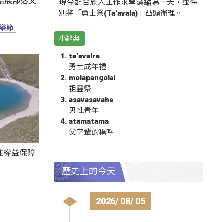
結展部落文
現今配合族人工作求學濃縮為一天，並特
別將「勇士祭(Ta‘avala)」凸顯辦理。
樂節
小辭典
ta‘avalra
勇士成年禮
molapangolai
祖靈祭
asavasavahe
男性青年
atamatama
父字輩的稱呼
注權益保障
歷史上的今天
2026/ 08/ 05