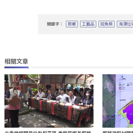
關鍵字：
原鄉
工藝品
招魚祭
海漂垃
相關文章