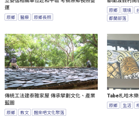
立委偕相關單位赴和平區 考察原鄉長照營
都蘭渡假村開
運
原鄉
環境
原鄉
醫療
原鄉長照
都蘭部落
傳統工法建泰雅家屋 傳承擘劃文化、產業
Tabe札哈木
藍圖
原鄉
生活
原鄉
教文
醒來吧文化聚落