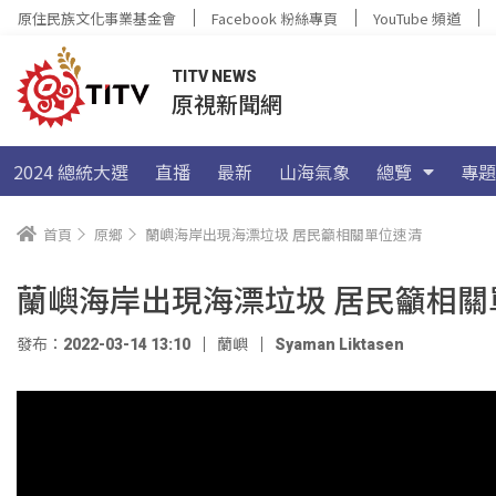
原住民族文化事業基金會
Facebook 粉絲專頁
YouTube 頻道
TITV NEWS
原視新聞網
2024 總統大選
直播
最新
山海氣象
總覽
專題
首頁
原鄉
蘭嶼海岸出現海漂垃圾 居民籲相關單位速清
蘭嶼海岸出現海漂垃圾 居民籲相關
發布：2022-03-14 13:10
蘭嶼
Syaman Liktasen