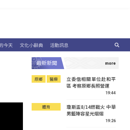
的今天
文化小辭典
活動訊息
最新新聞
立委偕相關單位赴和平
原鄉
醫療
區 考察原鄉長照營運
19:44
瓊斯盃8/14燃戰火 中華
體育
男籃陣容星光熠熠
19:26