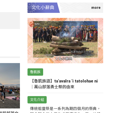
文化小辭典
魯凱族
【魯凱族語】ta‘avalra ‘i tatolohae ni
｜萬山部落勇士祭的由來
文化介紹
傳統祖靈祭是一系列為期四個月的祭典，