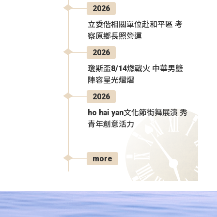
2026
立委偕相關單位赴和平區 考
察原鄉長照營運
2026
瓊斯盃8/14燃戰火 中華男籃
陣容星光熠熠
2026
ho hai yan文化節街舞展演 秀
青年創意活力
more