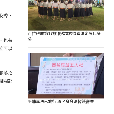
圾秀，
西拉雅成第17族 仍有8族待獲法定原民身
分
、也有
位可以
部落招
相關部
平埔專法已施行 原民身分法暫緩審查