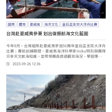
國際
體育
夏威夷
海洋文化
皇后盃支架大洋舟比賽
台灣赴夏威夷參賽 划出復振航海文化藍圖
今年9月，台灣組隊赴夏威夷參加50周年皇后盃支架大洋舟
比賽；賽前訓練期間，夏威夷海洋科學家Hōkū特別與團隊
分享天文航海知識，並帶領團員透過觀測海況、學習傳統歌
謠、編織lei花環等，學習夏威夷原住民與海洋、土地的共存
2023-09-26 12:36
模式。