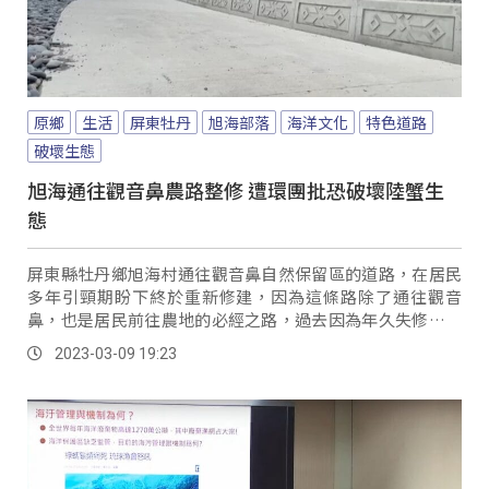
原鄉
生活
屏東牡丹
旭海部落
海洋文化
特色道路
破壞生態
旭海通往觀音鼻農路整修 遭環團批恐破壞陸蟹生
態
屏東縣牡丹鄉旭海村通往觀音鼻自然保留區的道路，在居民
多年引頸期盼下終於重新修建，因為這條路除了通往觀音
鼻，也是居民前往農地的必經之路，過去因為年久失修加上
不時落石坍方，造成許多不便，萬萬沒想到這條路卻遭環保
2023-03-09 19:23
團體怒批，路旁矮牆阻斷陸蟹到海邊產卵，執行道路改善工
程的牡丹鄉公所大聲喊冤。