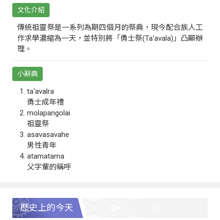
文化介紹
傳統祖靈祭是一系列為期四個月的祭典，現今配合族人工
作求學濃縮為一天，並特別將「勇士祭(Ta‘avala)」凸顯辦
理。
小辭典
ta‘avalra
勇士成年禮
molapangolai
祖靈祭
asavasavahe
男性青年
atamatama
父字輩的稱呼
歷史上的今天