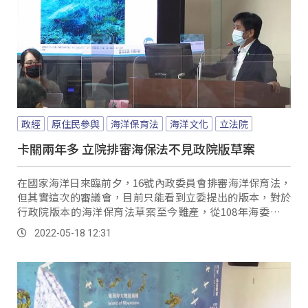
政經
原住民參與
海洋保育法
海洋文化
立法院
卡關兩年多 立院排審海保法不見政院版草案
在國家海洋日來臨前夕，16號內政委員會排審海洋保育法，
但其實這次的審議會，目前只能看到立委提出的版本，對於
行政院版本的海洋保育法草案至今難產，從108年海委會公
告制定海洋保育法，隔年陳報行政院審議，過了兩年多的時
2022-05-18 12:31
間，卻遲遲送不進立法院，也讓自家立委大動肝火表達不
滿。