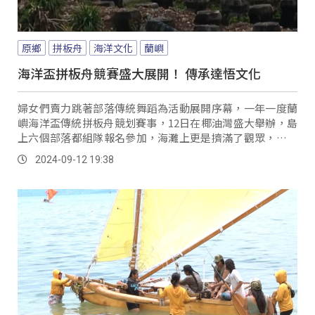
原鄉
拼板舟
海洋文化
蘭嶼
海洋盃拼板舟競賽盛大展開！ 傳承達悟文化
婦女們賣力跳著部落傳統舞蹈為活動展開序幕，一年一度蘭
嶼海洋盃傳統拼板舟競划賽事，12日在椰油灣盛大舉辦，島
上六個部落都組隊報名參加，海灘上更是擠滿了觀眾，首先
登場的十人拼板舟競速，比賽過程更讓所有觀眾熱血沸騰。
2024-09-12 19:38