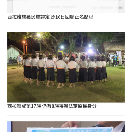
西拉雅族獲民族認定 原民日回顧正名歷程
西拉雅成第17族 仍有8族待獲法定原民身分