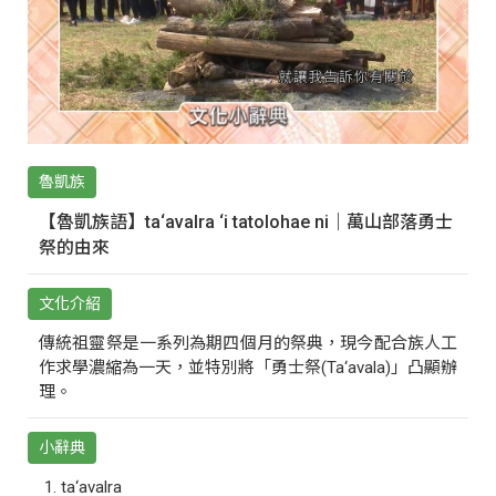
魯凱族
【魯凱族語】ta‘avalra ‘i tatolohae ni｜萬山部落勇士
祭的由來
文化介紹
傳統祖靈祭是一系列為期四個月的祭典，現今配合族人工
作求學濃縮為一天，並特別將「勇士祭(Ta‘avala)」凸顯辦
理。
小辭典
ta‘avalra