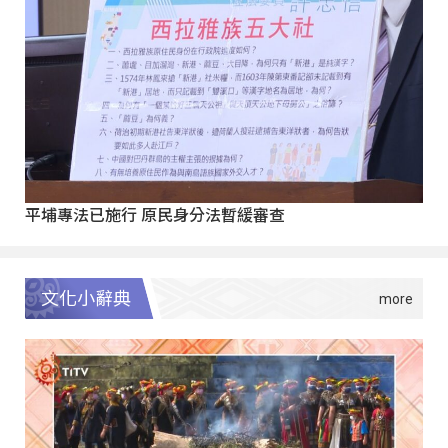
平埔專法已施行 原民身分法暫緩審查
文化小辭典