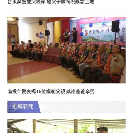
台東窯藝慶父親節 邀父子做陶碗感念土地
南投仁愛表揚16位模範父親 感謝爸爸辛勞
推薦新聞