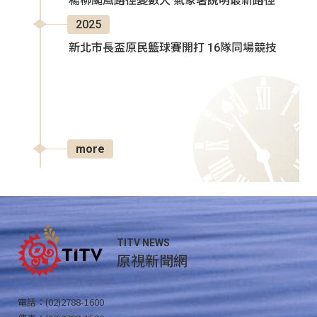
楊柳颱風路徑變數大 氣象署說明最新路徑
2025
新北市長盃原民籃球賽開打 16隊同場競技
more
TITV NEWS
原視新聞網
電話：(02)2788-1600