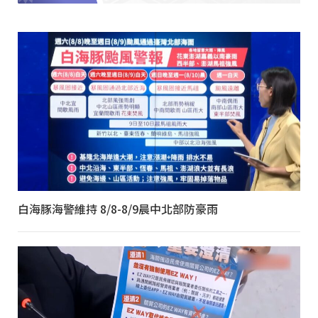
白海豚海警維持 8/8-8/9晨中北部防豪雨