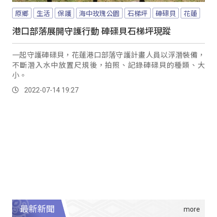
原鄉
生活
保護
海中玫瑰公園
石梯坪
硨磲貝
花蓮
港口部落展開守護行動 硨磲貝石梯坪現蹤
一起守護硨磲貝，花蓮港口部落守護計畫人員以浮潛裝備，
不斷潛入水中放置尺規後，拍照、記錄硨磲貝的種類、大
小。
2022-07-14 19:27
最新新聞