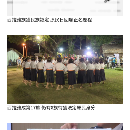
西拉雅族獲民族認定 原民日回顧正名歷程
西拉雅成第17族 仍有8族待獲法定原民身分