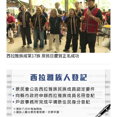
西拉雅族成第17族 原民日慶賀正名成功