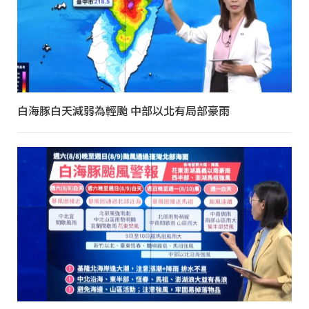
白海豚白天減弱為輕颱 中部以北有局部豪雨