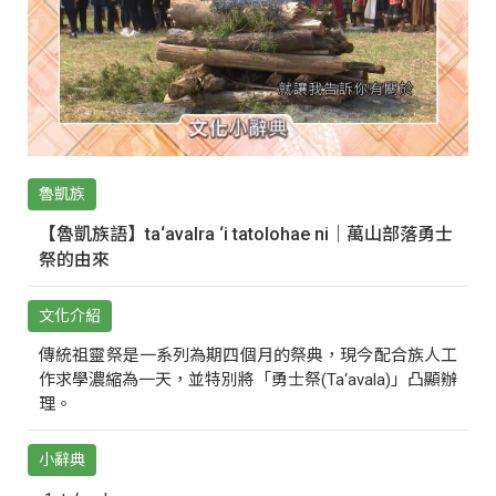
魯凱族
【魯凱族語】ta‘avalra ‘i tatolohae ni｜萬山部落勇士
祭的由來
文化介紹
傳統祖靈祭是一系列為期四個月的祭典，現今配合族人工
作求學濃縮為一天，並特別將「勇士祭(Ta‘avala)」凸顯辦
理。
小辭典