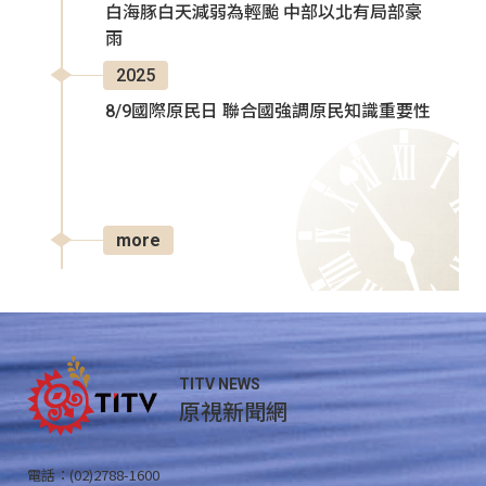
白海豚白天減弱為輕颱 中部以北有局部豪
雨
2025
8/9國際原民日 聯合國強調原民知識重要性
more
TITV NEWS
原視新聞網
電話：(02)2788-1600