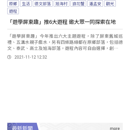
原鄉
生活
德文部落
旭海村
浪花蟹
潘孟安
觀光
遊程
「遊學屏東趣」推6大遊程 邀大眾一同探索在地
「遊學屏東趣」今年推出六大主題遊程，除了屏東舊城巡
禮、五溝水親子戲水，另有四條路線都在原鄉部落，包括德
文、泰武、高士及旭海部落，遊程內容可自由選擇，創造專
屬自己的精采旅程。
2021-11-12 12:32
最新新聞