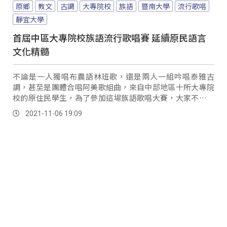
原鄉
教文
古調
大專院校
族語
暨南大學
流行歌唱
靜宜大學
首屆中區大專院校族語流行歌唱賽 延續原民語言
文化精髓
不論是一人獨唱布農語林班歌，還是兩人一組吟唱泰雅古
調，甚至是團體合唱阿美歌組曲，來自中部地區十所大專院
校的原住民學生，為了參加這場族語歌唱大賽，大家不僅做
足了功課前來比賽，也讓學生們在準備的過程中，學...。
2021-11-06 19:09