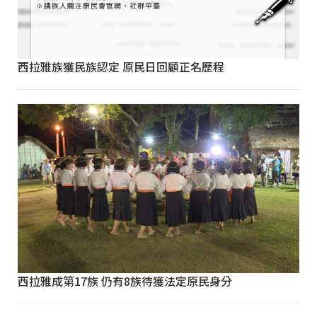
西拉雅族獲民族認定 原民日回顧正名歷程
西拉雅成第17族 仍有8族待獲法定原民身分