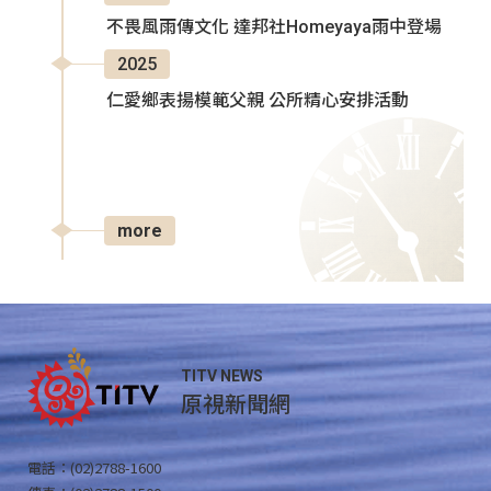
不畏風雨傳文化 達邦社Homeyaya雨中登場
2025
仁愛鄉表揚模範父親 公所精心安排活動
more
TITV NEWS
原視新聞網
電話：(02)2788-1600