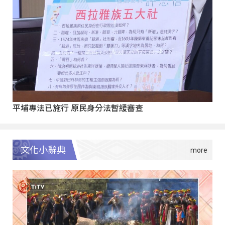
平埔專法已施行 原民身分法暫緩審查
文化小辭典