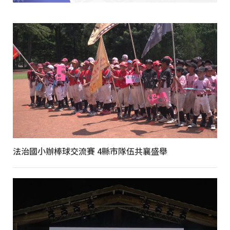
法治國小辦棒球交流賽 4縣市隊伍共襄盛舉