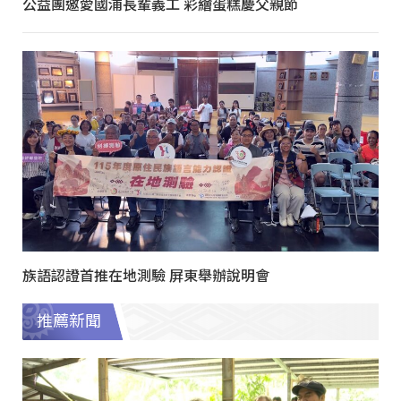
公益團邀愛國浦長輩義工 彩繪蛋糕慶父親節
族語認證首推在地測驗 屏東舉辦說明會
推薦新聞