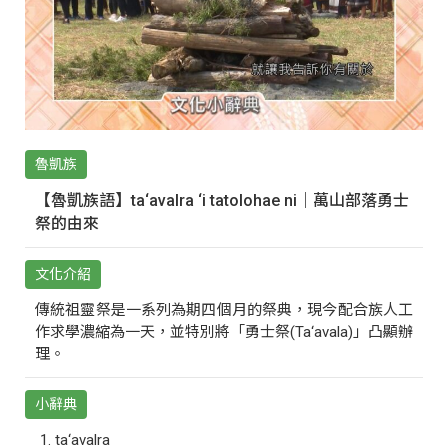
魯凱族
【魯凱族語】ta‘avalra ‘i tatolohae ni｜萬山部落勇士
祭的由來
文化介紹
傳統祖靈祭是一系列為期四個月的祭典，現今配合族人工
作求學濃縮為一天，並特別將「勇士祭(Ta‘avala)」凸顯辦
理。
小辭典
ta‘avalra