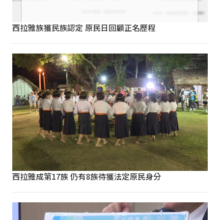
西拉雅族獲民族認定 原民日回顧正名歷程
西拉雅成第17族 仍有8族待獲法定原民身分