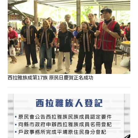
西拉雅族成第17族 原民日慶賀正名成功