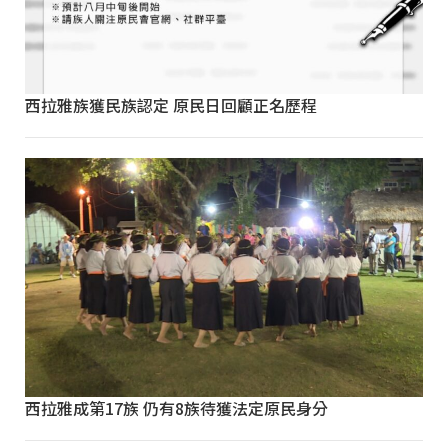
西拉雅族獲民族認定 原民日回顧正名歷程
西拉雅成第17族 仍有8族待獲法定原民身分