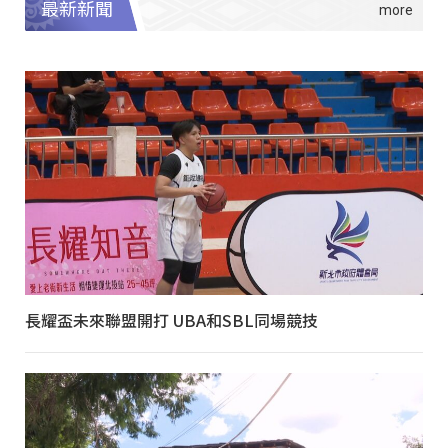
最新新聞
長耀盃未來聯盟開打 UBA和SBL同場競技