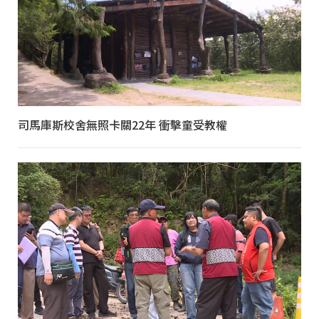
司馬庫斯校舍無照卡關22年 衝擊童受教權