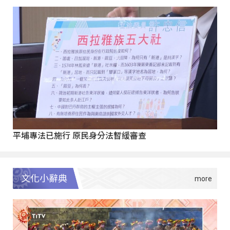
平埔專法已施行 原民身分法暫緩審查
文化小辭典