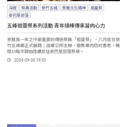
深度
祭典活動
新竹五峰
泰雅文化精神
祖靈祭
麥巴萊部落
五峰祖靈祭系列活動 青年接棒傳承凝向心力
泰雅族一年之中最重要的傳統祭典「祖靈祭」，八月底在新
竹五峰鄉正式展開；由鄉公所主辦，邀集鄉內四村耆老，晚
間10點半開始陸續前往麥巴萊部落祭場。
2024-09-05 19:33