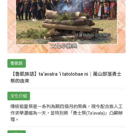
魯凱族
【魯凱族語】ta‘avalra ‘i tatolohae ni｜萬山部落勇士
祭的由來
文化介紹
傳統祖靈祭是一系列為期四個月的祭典，現今配合族人工
作求學濃縮為一天，並特別將「勇士祭(Ta‘avala)」凸顯辦
理。