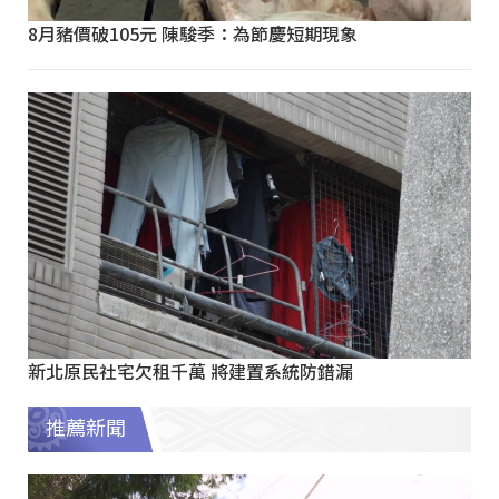
8月豬價破105元 陳駿季：為節慶短期現象
新北原民社宅欠租千萬 將建置系統防錯漏
推薦新聞