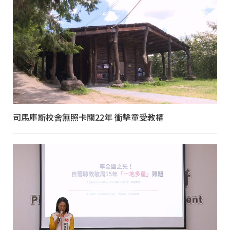
司馬庫斯校舍無照卡關22年 衝擊童受教權