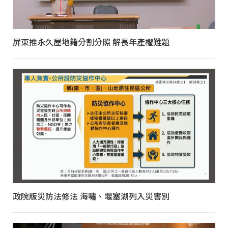
屏東推永久屋地籍分割分照 解長年產權難題
政院版災防法修法 海嘯、堰塞湖列入災害別