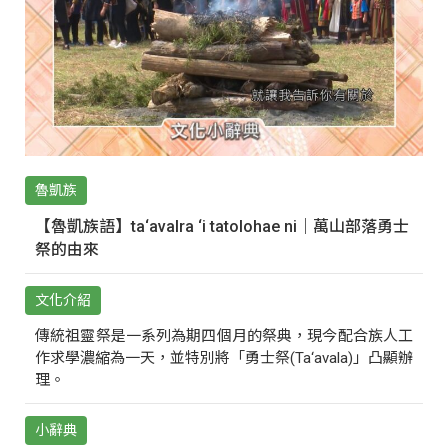
魯凱族
【魯凱族語】ta‘avalra ‘i tatolohae ni｜萬山部落勇士
祭的由來
文化介紹
傳統祖靈祭是一系列為期四個月的祭典，現今配合族人工
作求學濃縮為一天，並特別將「勇士祭(Ta‘avala)」凸顯辦
理。
小辭典