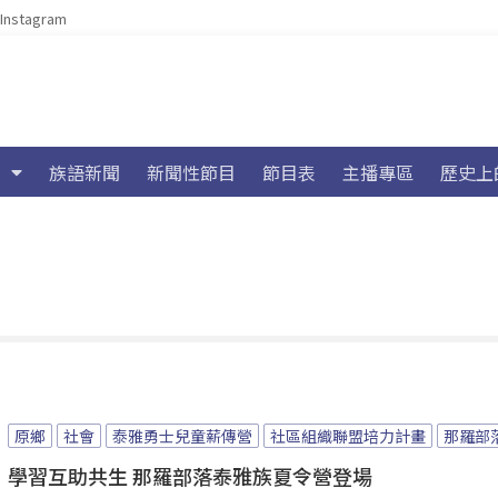
Instagram
族語新聞
新聞性節目
節目表
主播專區
歷史上
原鄉
社會
泰雅勇士兒童薪傳營
社區組織聯盟培力計畫
那羅部
學習互助共生 那羅部落泰雅族夏令營登場