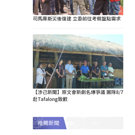
司馬庫斯災後復建 立委前往考察盤點需求
【涉己新聞】原文會新劇名爆爭議 團隊8/7
赴Tafalong致歉
推薦新聞