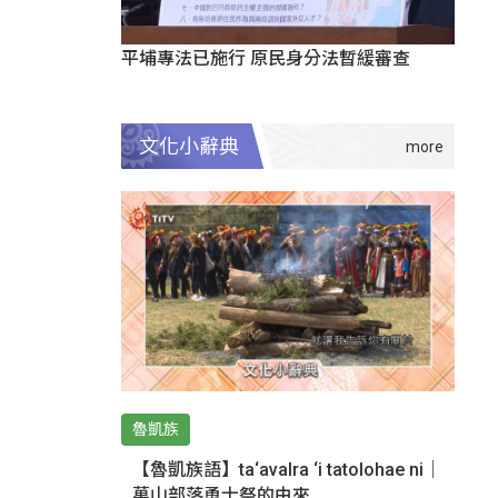
平埔專法已施行 原民身分法暫緩審查
文化小辭典
魯凱族
【魯凱族語】ta‘avalra ‘i tatolohae ni｜
萬山部落勇士祭的由來