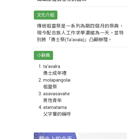
文化介紹
傳統祖靈祭是一系列為期四個月的祭典，
現今配合族人工作求學濃縮為一天，並特
別將「勇士祭(Ta‘avala)」凸顯辦理。
小辭典
ta‘avalra
勇士成年禮
molapangolai
祖靈祭
asavasavahe
男性青年
atamatama
父字輩的稱呼
歷史上的今天