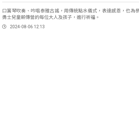
口簧琴吹奏、吟唱泰雅古謠，用傳統點水儀式，表達感恩，也為
勇士兒童薪傳營的每位大人及孩子，進行祈福。
2024-08-06 12:13