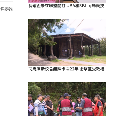
長耀盃未來聯盟開打 UBA和SBL同場競技
參與泰雅
司馬庫斯校舍無照卡關22年 衝擊童受教權