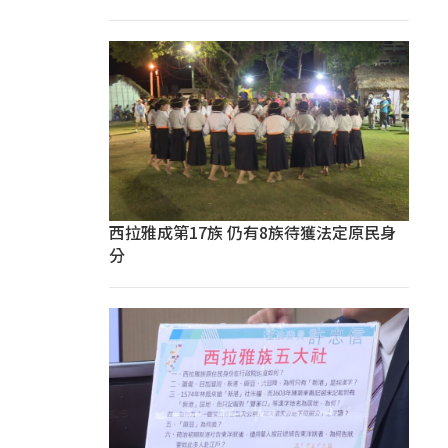
西拉雅成第17族 仍有8族待獲法定原民身
分