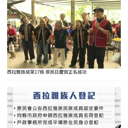
西拉雅族成第17族 原民日慶賀正名成功