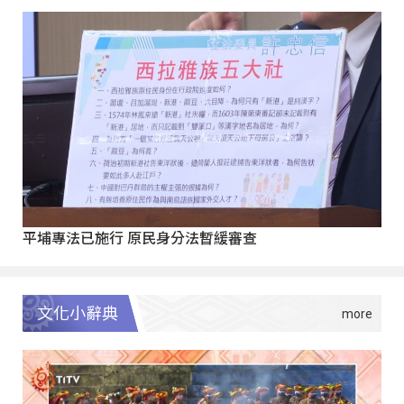
平埔專法已施行 原民身分法暫緩審查
文化小辭典