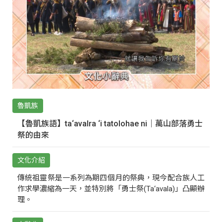
魯凱族
【魯凱族語】ta‘avalra ‘i tatolohae ni｜萬山部落勇士
祭的由來
文化介紹
傳統祖靈祭是一系列為期四個月的祭典，現今配合族人工
作求學濃縮為一天，並特別將「勇士祭(Ta‘avala)」凸顯辦
理。