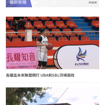
最新新聞
長耀盃未來聯盟開打 UBA和SBL同場競技