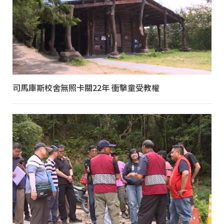
司馬庫斯校舍無照卡關22年 衝擊童受教權