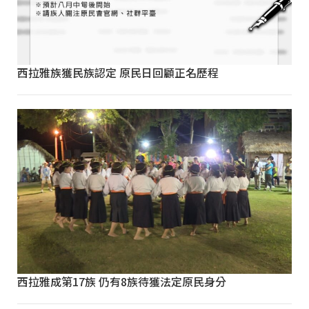
西拉雅族獲民族認定 原民日回顧正名歷程
西拉雅成第17族 仍有8族待獲法定原民身分