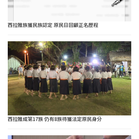
西拉雅族獲民族認定 原民日回顧正名歷程
西拉雅成第17族 仍有8族待獲法定原民身分