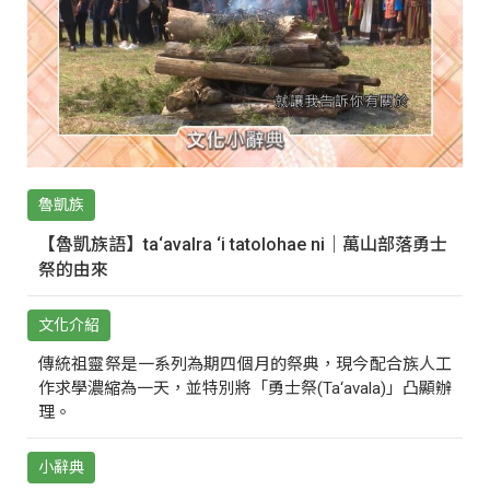
魯凱族
【魯凱族語】ta‘avalra ‘i tatolohae ni｜萬山部落勇士
祭的由來
文化介紹
傳統祖靈祭是一系列為期四個月的祭典，現今配合族人工
作求學濃縮為一天，並特別將「勇士祭(Ta‘avala)」凸顯辦
理。
小辭典