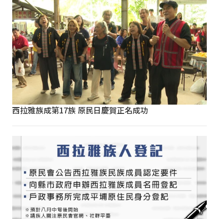
西拉雅族成第17族 原民日慶賀正名成功