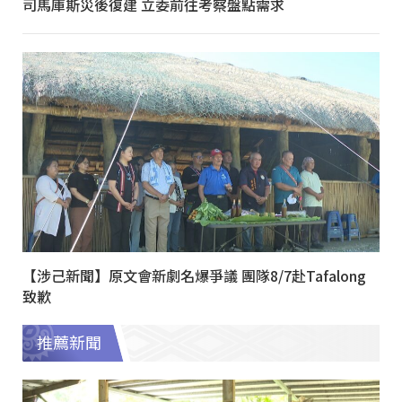
司馬庫斯災後復建 立委前往考察盤點需求
【涉己新聞】原文會新劇名爆爭議 團隊8/7赴Tafalong
致歉
推薦新聞