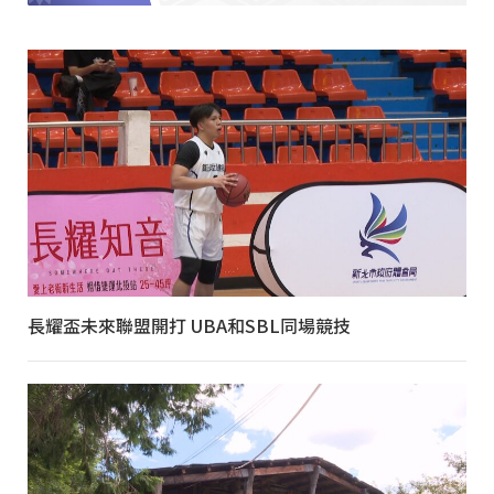
長耀盃未來聯盟開打 UBA和SBL同場競技