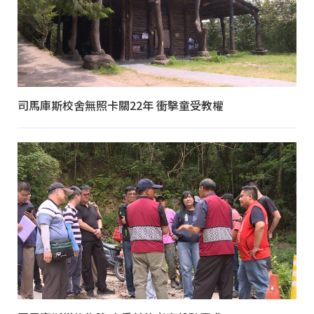
司馬庫斯校舍無照卡關22年 衝擊童受教權