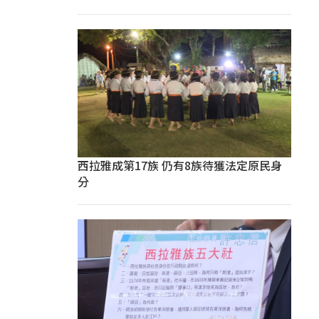
西拉雅成第17族 仍有8族待獲法定原民身
分