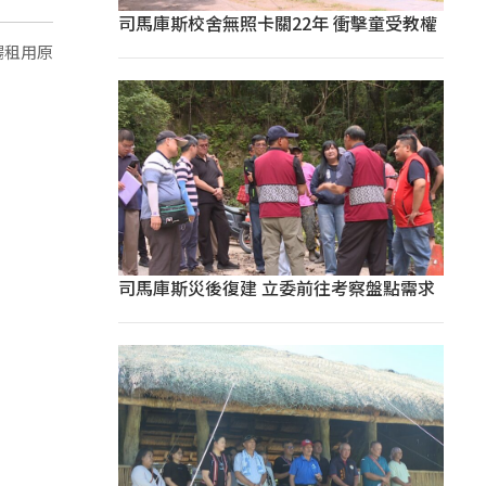
司馬庫斯校舍無照卡關22年 衝擊童受教權
場租用原
司馬庫斯災後復建 立委前往考察盤點需求