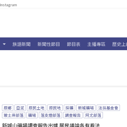
Instagram
族語新聞
新聞性節目
節目表
主播專區
歷史上
原鄉
亞泥
原民土地
原民地
採礦
新城礦場
法扶基金會
玻士岸部落
礦場
落支煙部落
調查報告
阿尤部落
新城山礦場調查報告出爐 居民議論各有看法