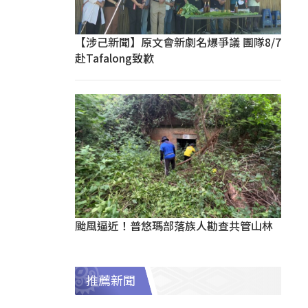
【涉己新聞】原文會新劇名爆爭議 團隊8/7
赴Tafalong致歉
颱風逼近！普悠瑪部落族人勘查共管山林
推薦新聞