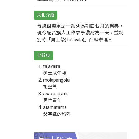
文化介紹
傳統祖靈祭是一系列為期四個月的祭典，
現今配合族人工作求學濃縮為一天，並特
別將「勇士祭(Ta‘avala)」凸顯辦理。
小辭典
ta‘avalra
勇士成年禮
molapangolai
祖靈祭
asavasavahe
男性青年
atamatama
父字輩的稱呼
歷史上的今天