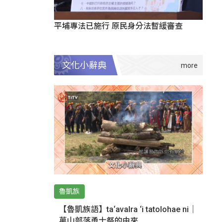
平埔專法已施行 原民身分法暫緩審查
文化小辭典
魯凱族
【魯凱族語】ta‘avalra ‘i tatolohae ni｜
萬山部落勇士祭的由來