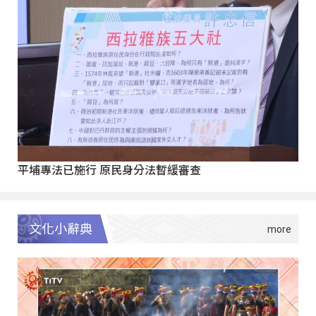
平埔專法已施行 原民身分法暫緩審查
文化小辭典