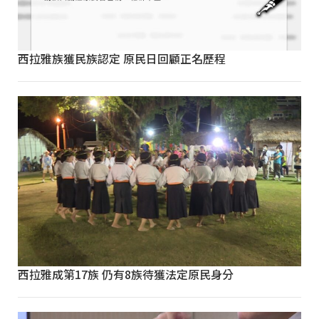
西拉雅族獲民族認定 原民日回顧正名歷程
西拉雅成第17族 仍有8族待獲法定原民身分