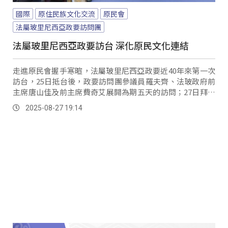
國際
原住民族文化交流
原民會
法屬玻里尼西亞政要訪問團
法屬玻里尼西亞政要訪台 深化原民文化連結
走進原民會握手寒暄，法屬玻里尼西亞政要近40年來第一次
訪台，25日抵台後，政要訪問團參議員羅夫齊、法玻政府前
主席唐山佳及前主席費奇艾展開為期五天的訪問；27日拜會
原民會，雙方針對民族起源議題熱烈討論，也在一來一往間
2025-08-27 19:14
初步擬出未來合作的方向。