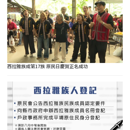
西拉雅族成第17族 原民日慶賀正名成功