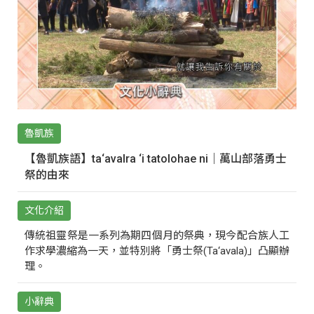
魯凱族
【魯凱族語】ta‘avalra ‘i tatolohae ni｜萬山部落勇士
祭的由來
文化介紹
傳統祖靈祭是一系列為期四個月的祭典，現今配合族人工
作求學濃縮為一天，並特別將「勇士祭(Ta‘avala)」凸顯辦
理。
小辭典