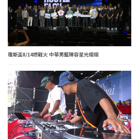
瓊斯盃8/14燃戰火 中華男籃陣容星光熠熠