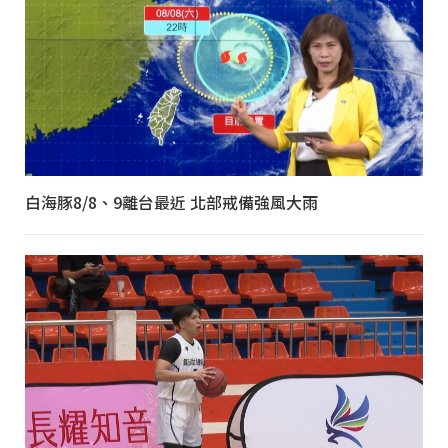
白海豚8/8、9離台最近 北部戒備強風大雨