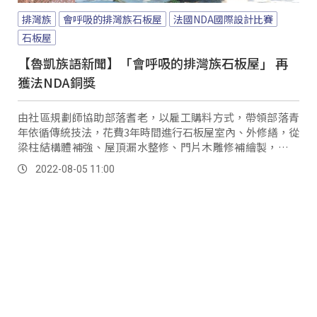
排灣族
會呼吸的排灣族石板屋
法國NDA國際設計比賽
石板屋
【魯凱族語新聞】「會呼吸的排灣族石板屋」 再
獲法NDA銅獎
由社區規劃師協助部落耆老，以雇工購料方式，帶領部落青
年依循傳統技法，花費3年時間進行石板屋室內、外修繕，從
梁柱結構體補強、屋頂漏水整修、門片木雕修補繪製，以及
象徵部落精神的石柱等修復跟改建，「會呼吸的排灣族石板
2022-08-05 11:00
屋」再榮獲國際大獎，法國NDA(NOVUM...。