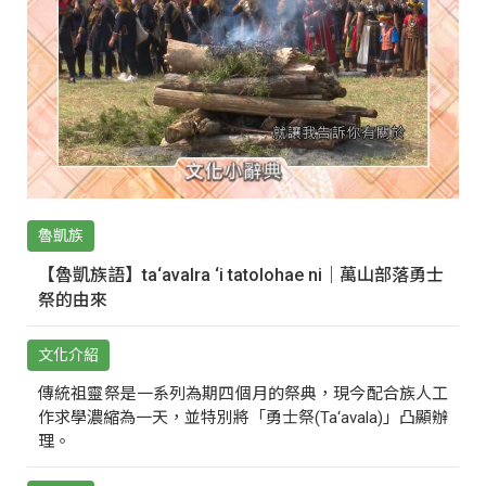
魯凱族
【魯凱族語】ta‘avalra ‘i tatolohae ni｜萬山部落勇士
祭的由來
文化介紹
傳統祖靈祭是一系列為期四個月的祭典，現今配合族人工
作求學濃縮為一天，並特別將「勇士祭(Ta‘avala)」凸顯辦
理。