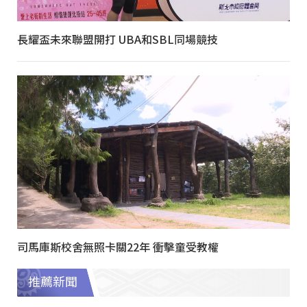
長耀盃未來聯盟開打 UBA和SBL同場競技
司馬庫斯校舍無照卡關22年 衝擊童受教權
推薦新聞