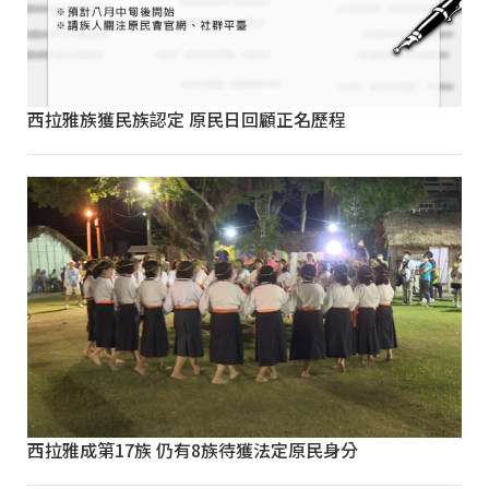
西拉雅族獲民族認定 原民日回顧正名歷程
西拉雅成第17族 仍有8族待獲法定原民身分