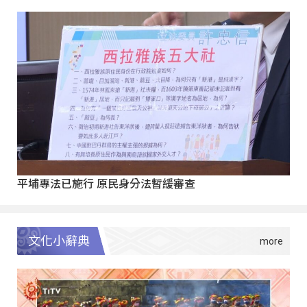
平埔專法已施行 原民身分法暫緩審查
文化小辭典