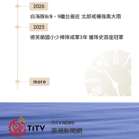
2026
白海豚8/8、9離台最近 北部戒備強風大雨
2025
德芙蘭國小少棒隊成軍3年 獲隊史首座冠軍
more
TITV NEWS
原視新聞網