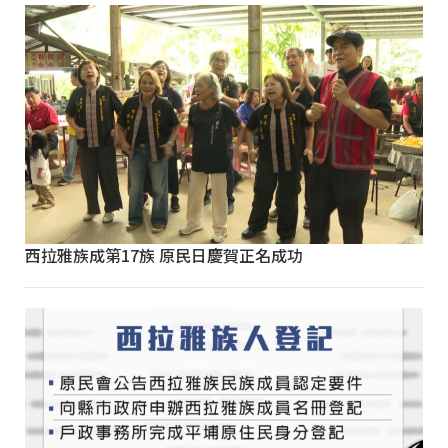
西拉雅族成第17族 原民日慶賀正名成功