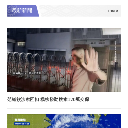
最新新聞
范織欽涉索回扣 橋檢發動搜索120萬交保