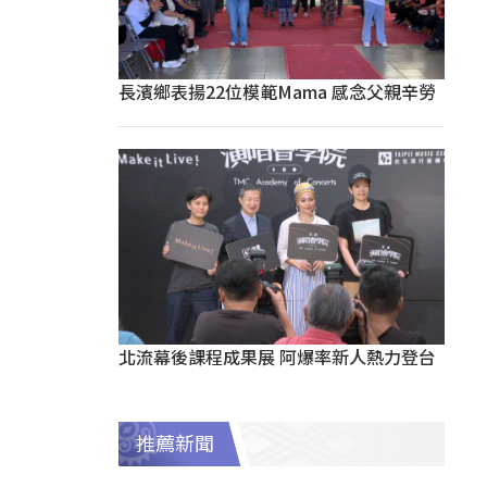
長濱鄉表揚22位模範Mama 感念父親辛勞
北流幕後課程成果展 阿爆率新人熱力登台
推薦新聞