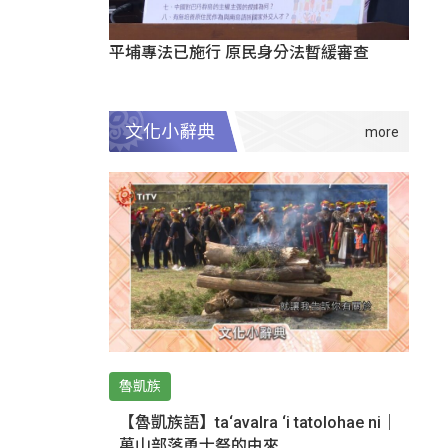
平埔專法已施行 原民身分法暫緩審查
文化小辭典
魯凱族
【魯凱族語】ta‘avalra ‘i tatolohae ni｜
萬山部落勇士祭的由來