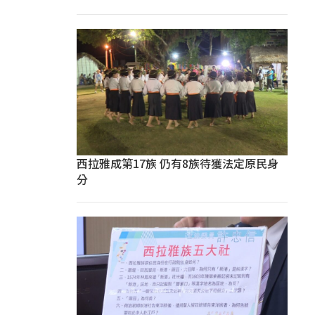
西拉雅成第17族 仍有8族待獲法定原民身
分