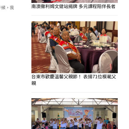
南澳撒利姆文健站揭牌 多元課程陪伴長者
的時候，我
台東市歡慶溫馨父親節！ 表揚71位模範父
親