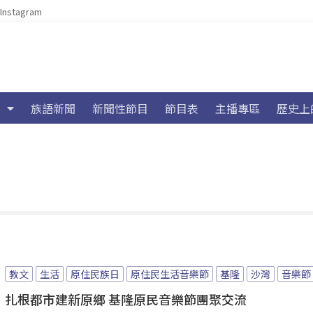
Instagram
族語新聞
新聞性節目
節目表
主播專區
歷史上
教文
生活
原住民族日
原住民生活音樂節
基隆
沙灣
音樂節
扎根都市建新原鄉 基隆原民音樂節團聚交流