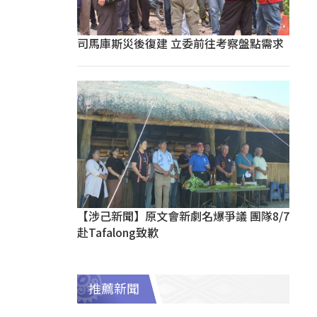
司馬庫斯災後復建 立委前往考察盤點需求
【涉己新聞】原文會新劇名爆爭議 團隊8/7
赴Tafalong致歉
推薦新聞