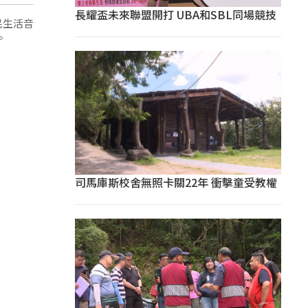
長耀盃未來聯盟開打 UBA和SBL同場競技
民生活音
。
司馬庫斯校舍無照卡關22年 衝擊童受教權