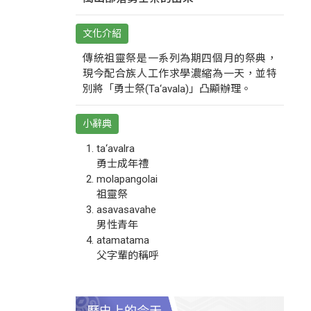
文化介紹
傳統祖靈祭是一系列為期四個月的祭典，
現今配合族人工作求學濃縮為一天，並特
別將「勇士祭(Ta‘avala)」凸顯辦理。
小辭典
ta‘avalra
勇士成年禮
molapangolai
祖靈祭
asavasavahe
男性青年
atamatama
父字輩的稱呼
歷史上的今天