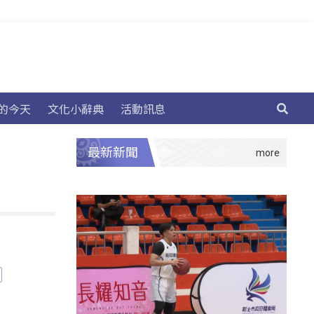
的今天
文化小辭典
活動訊息
最新新聞