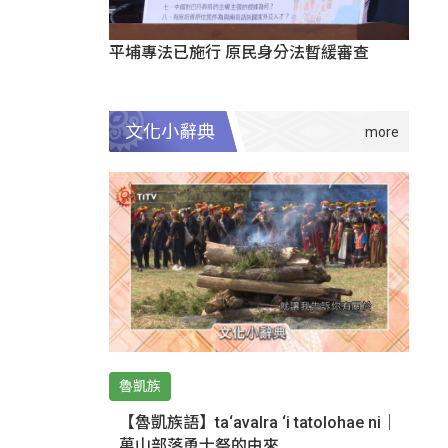
平埔專法已施行 原民身分法暫緩審查
文化小辭典
魯凱族
【魯凱族語】ta‘avalra ‘i tatolohae ni｜
萬山部落勇士祭的由來