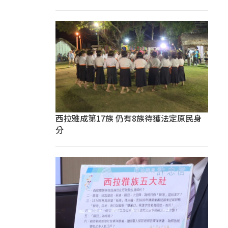
西拉雅成第17族 仍有8族待獲法定原民身
分