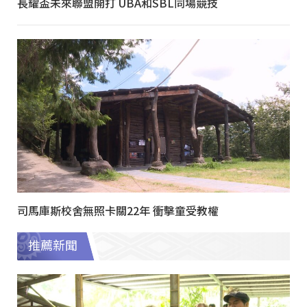
長耀盃未來聯盟開打 UBA和SBL同場競技
司馬庫斯校舍無照卡關22年 衝擊童受教權
推薦新聞