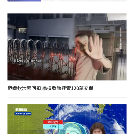
范織欽涉索回扣 橋檢發動搜索120萬交保