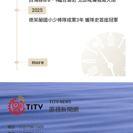
白海豚8/8、9離台最近 北部戒備強風大雨
2025
德芙蘭國小少棒隊成軍3年 獲隊史首座冠軍
more
TITV NEWS
原視新聞網
電話：(02)2788-1600