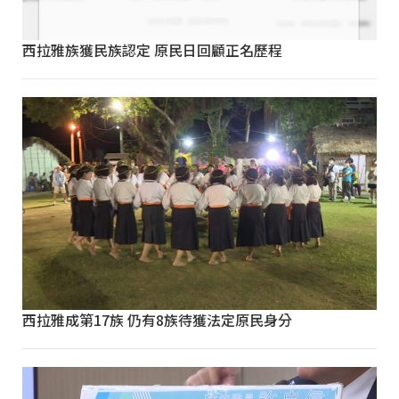
西拉雅族獲民族認定 原民日回顧正名歷程
西拉雅成第17族 仍有8族待獲法定原民身分