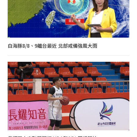
白海豚8/8、9離台最近 北部戒備強風大雨