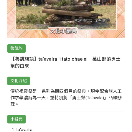
魯凱族
【魯凱族語】ta‘avalra ‘i tatolohae ni｜萬山部落勇士
祭的由來
文化介紹
傳統祖靈祭是一系列為期四個月的祭典，現今配合族人工
作求學濃縮為一天，並特別將「勇士祭(Ta‘avala)」凸顯辦
理。
小辭典
ta‘avalra