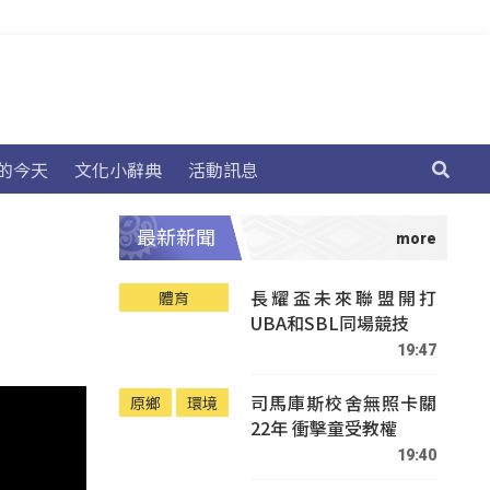
的今天
文化小辭典
活動訊息
最新新聞
長耀盃未來聯盟開打
體育
UBA和SBL同場競技
19:47
司馬庫斯校舍無照卡關
原鄉
環境
22年 衝擊童受教權
19:40