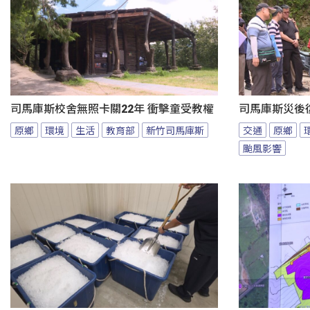
司馬庫斯校舍無照卡關22年 衝擊童受教權
司馬庫斯災後
原鄉
環境
生活
教育部
新竹司馬庫斯
交通
原鄉
颱風影響