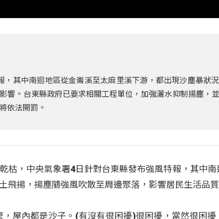
特報，其中南迴地區從金崙溪至太麻里溪下游，都出現沙塵暴狀
影響。台東縣政府已要求相關工程單位，加強灑水抑制揚塵，
將依法開罰。
乾枯，中央氣象署4日針對台東縣發布強風特報，其中南
土飛揚，揚塵隨強風吹散至周邊聚落，影響居民生活品
麼，屋內都是沙子。(有沒有很困擾)很困擾，當然很困擾