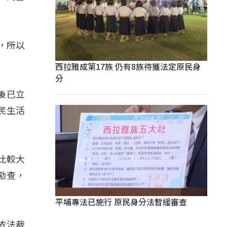
，所以
西拉雅成第17族 仍有8族待獲法定原民身
分
後已立
民生活
比較大
勘查，
平埔專法已施行 原民身分法暫緩審查
依法裁