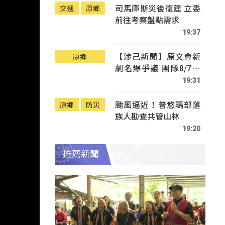
司馬庫斯災後復建 立委
交通
原鄉
前往考察盤點需求
19:37
【涉己新聞】原文會新
原鄉
劇名爆爭議 團隊8/7赴
Tafalong致歉
19:31
颱風逼近！普悠瑪部落
原鄉
防災
族人勘查共管山林
19:20
推薦新聞