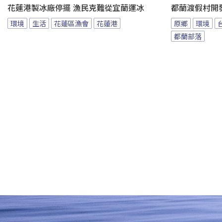
花蓮港製冰廠停擺 漁民克難從宜蘭運冰
都蘭渡假村開
環境
生活
花蓮區漁會
花蓮港
原鄉
環境
都蘭部落