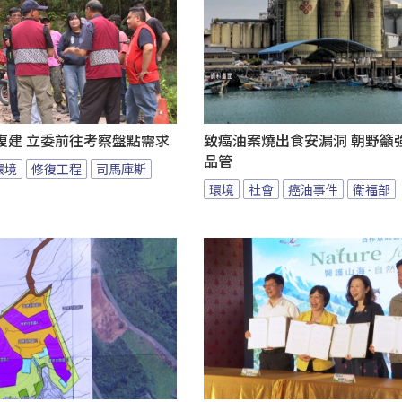
復建 立委前往考察盤點需求
致癌油案燒出食安漏洞 朝野籲
品管
環境
修復工程
司馬庫斯
環境
社會
癌油事件
衛福部