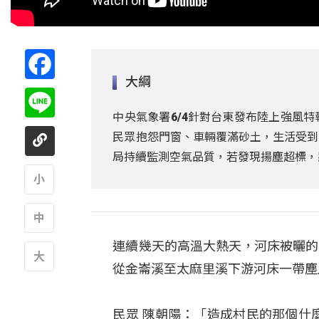
Facebook
大綱
Line
中央氣象署6/4針對台東發布陸上強風
民眾抱怨門窗、車輛覆滿砂土，生活受到
局持續監測空氣品質，若發現揚塵超標，
A
連續幾天的高溫大熱天，河床被曬的
A
從金崙溪至太麻里溪下游河床一帶塵
A
民眾 陳朝陽：「造成村民的那個什