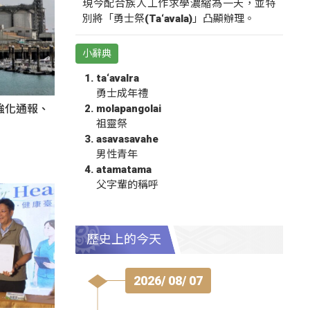
現今配合族人工作求學濃縮為一天，並特
別將「勇士祭(Ta‘avala)」凸顯辦理。
小辭典
ta‘avalra
勇士成年禮
molapangolai
強化通報、
祖靈祭
asavasavahe
男性青年
atamatama
父字輩的稱呼
歷史上的今天
2026/ 08/ 07