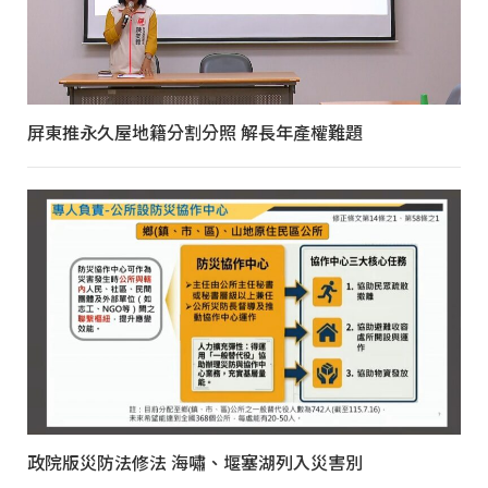
屏東推永久屋地籍分割分照 解長年產權難題
政院版災防法修法 海嘯、堰塞湖列入災害別