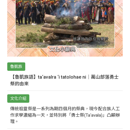
魯凱族
【魯凱族語】ta‘avalra ‘i tatolohae ni｜萬山部落勇士
祭的由來
文化介紹
傳統祖靈祭是一系列為期四個月的祭典，現今配合族人工
作求學濃縮為一天，並特別將「勇士祭(Ta‘avala)」凸顯辦
理。