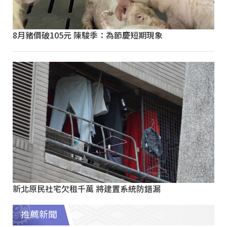
8月豬價破105元 陳駿季：為節慶短期現象
新北原民社宅欠租千萬 將建置系統防錯漏
推薦新聞