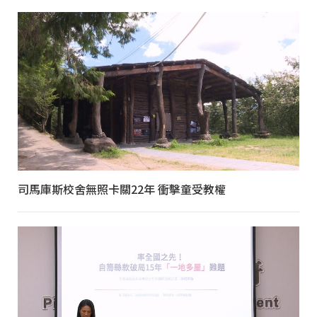
司馬庫斯校舍無照卡關22年 衝擊童受教權