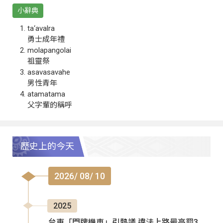
小辭典
ta‘avalra
勇士成年禮
molapangolai
祖靈祭
asavasavahe
男性青年
atamatama
父字輩的稱呼
歷史上的今天
2026/ 08/ 10
2025
台東「門牌機車」引熱議 違法上路最高罰3