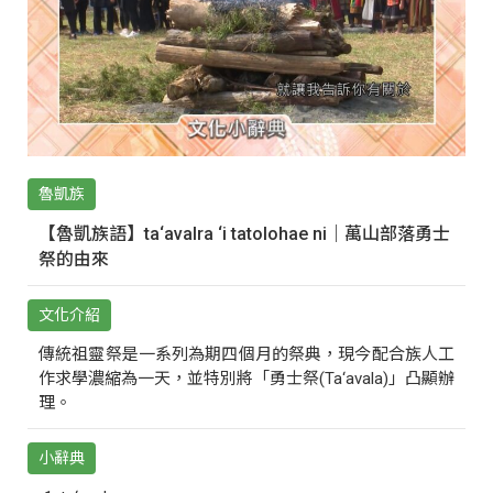
魯凱族
【魯凱族語】ta‘avalra ‘i tatolohae ni｜萬山部落勇士
祭的由來
文化介紹
傳統祖靈祭是一系列為期四個月的祭典，現今配合族人工
作求學濃縮為一天，並特別將「勇士祭(Ta‘avala)」凸顯辦
理。
小辭典