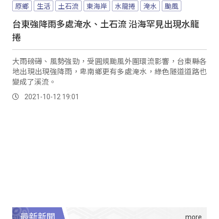
原鄉
生活
土石流
東海岸
水龍捲
淹水
颱風
台東強降雨多處淹水、土石流 沿海罕見出現水龍
捲
大雨磅礡、風勢強勁，受圓規颱風外圍環流影響，台東縣各
地出現出現強降雨，卑南鄉更有多處淹水，綠色隧道道路也
變成了溪流。
2021-10-12 19:01
最新新聞