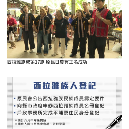
西拉雅族成第17族 原民日慶賀正名成功