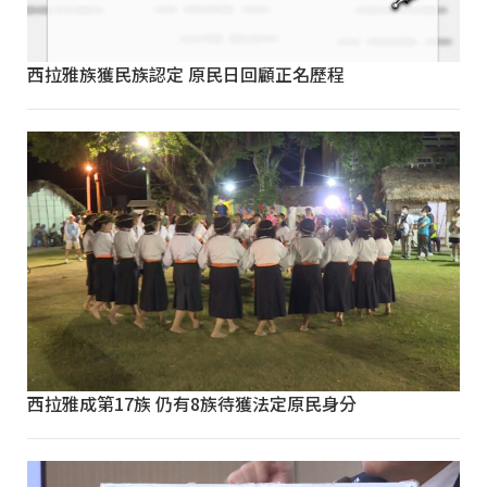
西拉雅族獲民族認定 原民日回顧正名歷程
西拉雅成第17族 仍有8族待獲法定原民身分