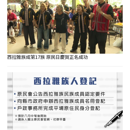
西拉雅族成第17族 原民日慶賀正名成功