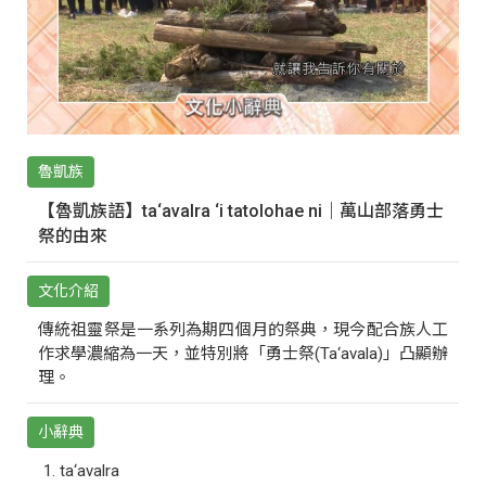
魯凱族
【魯凱族語】ta‘avalra ‘i tatolohae ni｜萬山部落勇士
祭的由來
文化介紹
傳統祖靈祭是一系列為期四個月的祭典，現今配合族人工
作求學濃縮為一天，並特別將「勇士祭(Ta‘avala)」凸顯辦
理。
小辭典
ta‘avalra