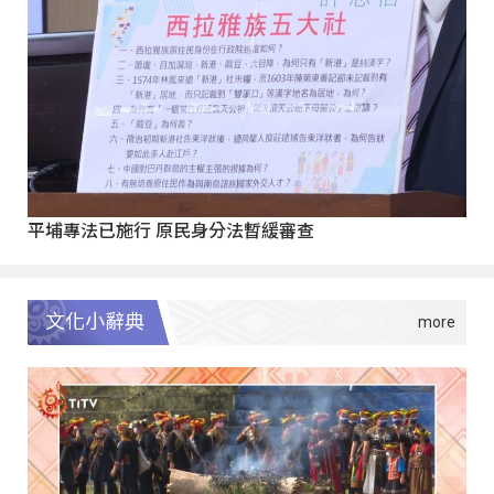
平埔專法已施行 原民身分法暫緩審查
文化小辭典