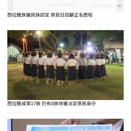
西拉雅族獲民族認定 原民日回顧正名歷程
西拉雅成第17族 仍有8族待獲法定原民身分