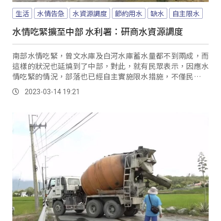
生活
水情告急
水資源調度
節約用水
缺水
自主限水
水情吃緊擴至中部 水利署：研商水資源調度
南部水情吃緊，曾文水庫及白河水庫蓄水量都不到兩成，而
這樣的狀況也延燒到了中部，對此，就有民眾表示，因應水
情吃緊的情況，部落也已經自主實施限水措施，不僅民生、
學校實施分時段限水，連部落的簡易自來水也啟動分區限
2023-03-14 19:21
水，是讓部落的果農叫苦連天，甚至有農民不敢播種，擔心
供水不穩會影響收成。