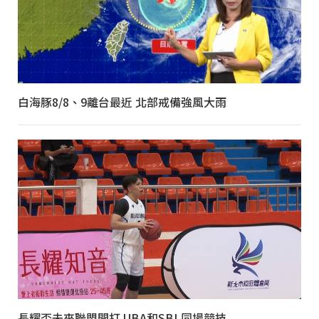
白海豚8/8、9離台最近 北部戒備強風大雨
長耀盃未來聯盟開打 UBA和SBL同場競技