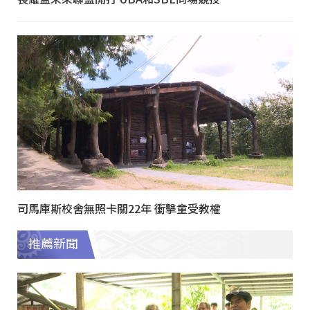
司馬庫斯校舍無照卡關22年 衝擊童受教權
推薦新聞