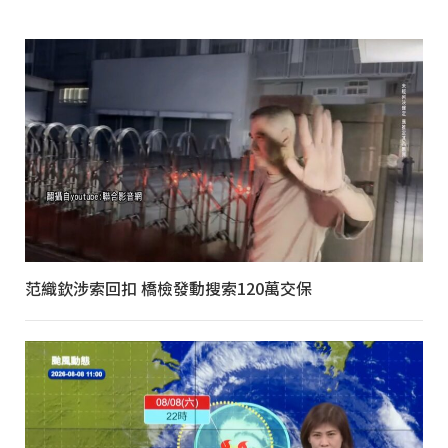
范織欽涉索回扣 橋檢發動搜索120萬交保