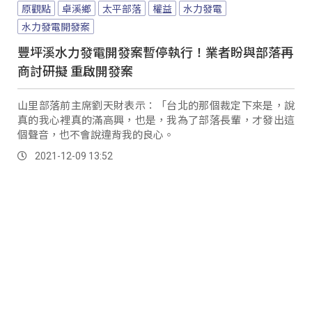
原觀點
卓溪鄉
太平部落
權益
水力發電
水力發電開發案
豐坪溪水力發電開發案暫停執行！業者盼與部落再
商討研擬 重啟開發案
山里部落前主席劉天財表示：「台北的那個裁定下來是，說
真的我心裡真的滿高興，也是，我為了部落長輩，才發出這
個聲音，也不會說違背我的良心。
2021-12-09 13:52