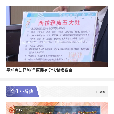
平埔專法已施行 原民身分法暫緩審查
文化小辭典