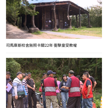
司馬庫斯校舍無照卡關22年 衝擊童受教權