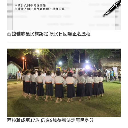
西拉雅族獲民族認定 原民日回顧正名歷程
西拉雅成第17族 仍有8族待獲法定原民身分