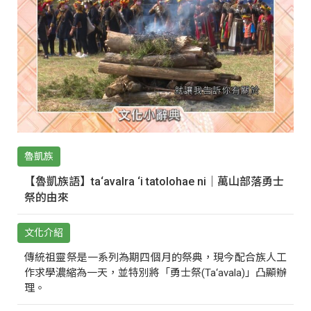
魯凱族
【魯凱族語】ta‘avalra ‘i tatolohae ni｜萬山部落勇士
祭的由來
文化介紹
傳統祖靈祭是一系列為期四個月的祭典，現今配合族人工
作求學濃縮為一天，並特別將「勇士祭(Ta‘avala)」凸顯辦
理。