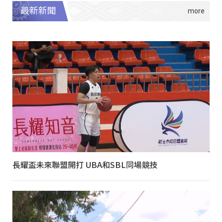
最新新聞
長耀盃未來聯盟開打 UBA和SBL同場競技