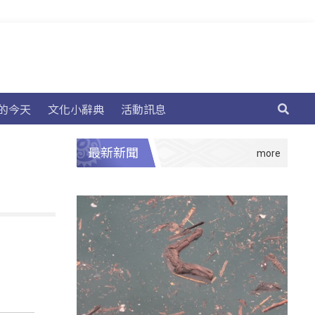
的今天
文化小辭典
活動訊息
最新新聞