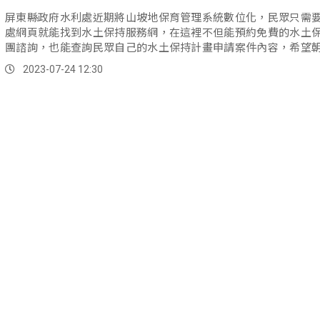
屏東縣政府水利處近期將山坡地保育管理系統數位化，民眾只需
處網頁就能找到水土保持服務網，在這裡不但能預約免費的水土
團諮詢，也能查詢民眾自己的水土保持計畫申請案件內容，希望
服務」與「提升行政效率」兩大主軸邁進。
2023-07-24 12:30