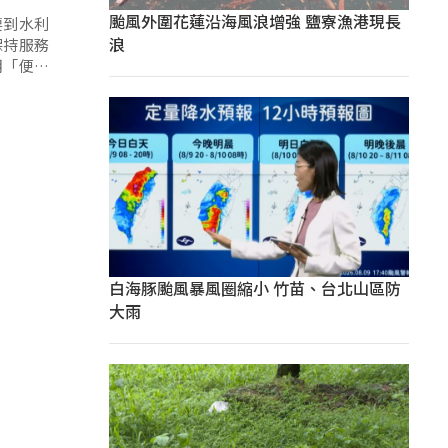
颱風外圍花蓮沿海風浪增強 鹽寮漁港現長
要到水利
浪
保持服務
朝「便民
白海豚颱風暴風圈縮小 竹苗、台北山區防
大雨