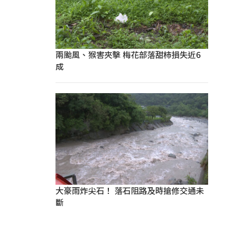
兩颱風、猴害夾擊 梅花部落甜柿損失近6
成
大豪雨炸尖石！ 落石阻路及時搶修交通未
斷