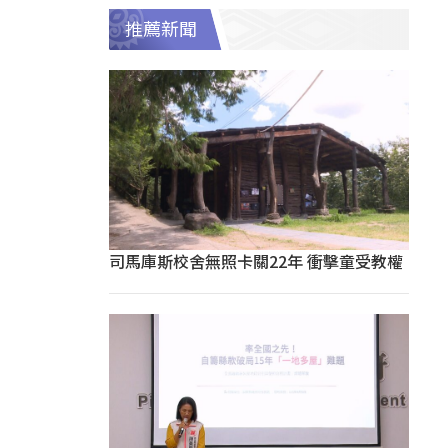
推薦新聞
司馬庫斯校舍無照卡關22年 衝擊童受教權