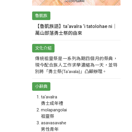
魯凱族
【魯凱族語】ta‘avalra ‘i tatolohae ni｜
萬山部落勇士祭的由來
文化介紹
傳統祖靈祭是一系列為期四個月的祭典，
現今配合族人工作求學濃縮為一天，並特
別將「勇士祭(Ta‘avala)」凸顯辦理。
小辭典
ta‘avalra
勇士成年禮
molapangolai
祖靈祭
asavasavahe
男性青年