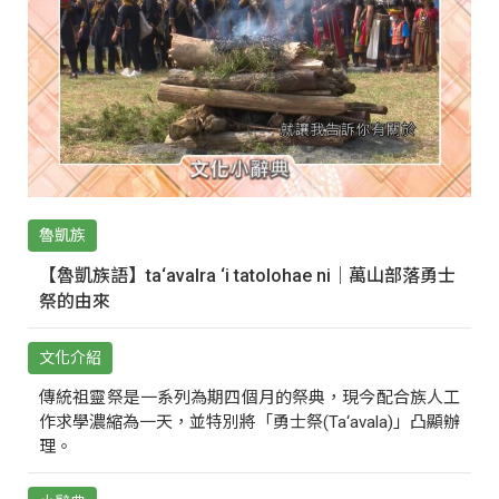
魯凱族
【魯凱族語】ta‘avalra ‘i tatolohae ni｜萬山部落勇士
祭的由來
文化介紹
傳統祖靈祭是一系列為期四個月的祭典，現今配合族人工
作求學濃縮為一天，並特別將「勇士祭(Ta‘avala)」凸顯辦
理。