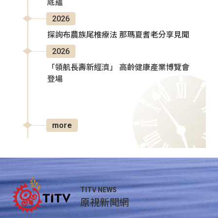
底蘊
2026
探詢布農族尾椎療法 那瑪夏耆老分享見聞
2026
「領航長壽新經濟」 高齡健康產業博覽會
登場
more
TITV NEWS
原視新聞網