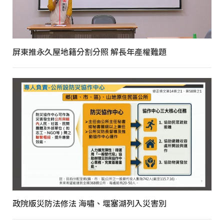
屏東推永久屋地籍分割分照 解長年產權難題
政院版災防法修法 海嘯、堰塞湖列入災害別