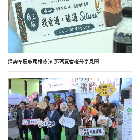
探詢布農族尾椎療法 那瑪夏耆老分享見聞