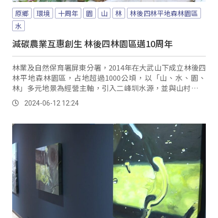
原鄉
環境
十周年
園
山
林
林後四林平地森林園區
水
減碳農業互惠創生 林後四林園區邁10周年
林業及自然保育署屏東分署，2014年在大武山下成立林後四
林平地森林園區，占地超過1000公頃，以「山、水、園、
林」多元地景為經營主軸，引入二峰圳水源，並與山村社區
小農合作，成為林學校食農教育的共耕場域外，結合台糖公
2024-06-12 12:24
司將樹林打造成碳匯經營示範區。