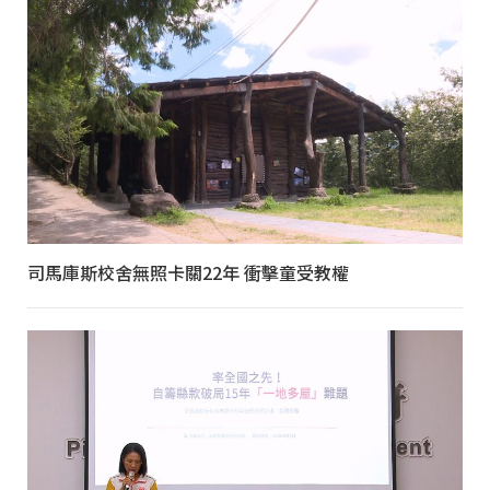
司馬庫斯校舍無照卡關22年 衝擊童受教權